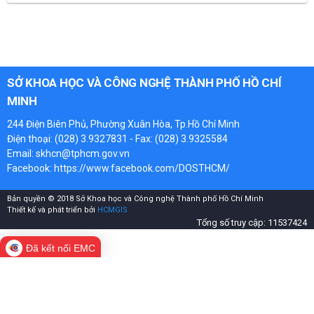
SỞ KHOA HỌC VÀ CÔNG NGHỆ THÀNH PHỐ HỒ CHÍ
MINH
244 Điện Biên Phủ, Phường Xuân Hòa, Tp.Hồ Chí Minh
Điện thoại: (028) 3.9327831 - Fax: (028) 3.9325584
Email: skhcn@tphcm.gov.vn
Facebook:
https://www.facebook.com/DOSTHCM/
Bản quyền © 2018 Sở Khoa học và Công nghệ Thành phố Hồ Chí Minh
Thiết kế và phát triển bởi
HCMGIS
Tổng số truy cập: 11537424
Đã kết nối EMC