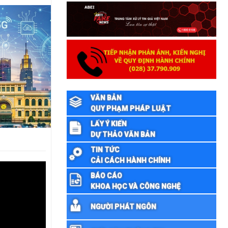
VĂN BẢN
QUY PHẠM PHÁP LUẬT
LẤY Ý KIẾN
DỰ THẢO VĂN BẢN
TIN TỨC
CẢI CÁCH HÀNH CHÍNH
BÁO CÁO
KHOA HỌC VÀ CÔNG NGHỆ
NGƯỜI PHÁT NGÔN