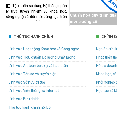
Tập huấn sử dụng Hệ thống quản
lý trực tuyến nhiệm vụ khoa học,
Chuẩn hóa quy trình quả
công nghệ và đổi mới sáng tạo trên
môi trường số
địa bàn Thành phố Hồ Chí Minh
Bảng tổng hợp ý kiến, tiếp thu,
THỦ TỤC HÀNH CHÍNH
CHÍNH S
giải trình ý kiến góp ý đối với hồ sơ dự
thảo Nghị quyết trình Hội đồng nhân
dân hành phố
Lĩnh vực Hoạt động Khoa học và Công nghệ
Nghiên cứu k
Lĩnh vực Tiêu chuẩn Đo lường Chất lượng
Phát triển t
Mời tham gia thực hiện gói thầu
“Tổ chức đào tạo, bồi dưỡng về quản
Lĩnh vực An toàn bức xạ và hạt nhân
Hỗ trợ doanh
trị tài chính cho tổ chức tham gia Đề
án xây dựng cơ chế thúc đẩy để hình
Lĩnh vực Tấn số vô tuyến điện
thành và phát triển Trung tâm
Lĩnh vực Sở hữu trí tuệ
Khởi nghiệp 
nghiên cứu đạt chuẩn quốc tế”
Lĩnh vực Viễn thông và Internet
Hợp tác và kế
TP.HCM lấy ý kiến dự thảo quy
Lĩnh vực Bưu chính
định nội dung và mức chi cho các
cuộc thi, hội thi về khoa học, công
Thủ tục hành chính nội bộ
nghệ và đổi mới sáng tạo