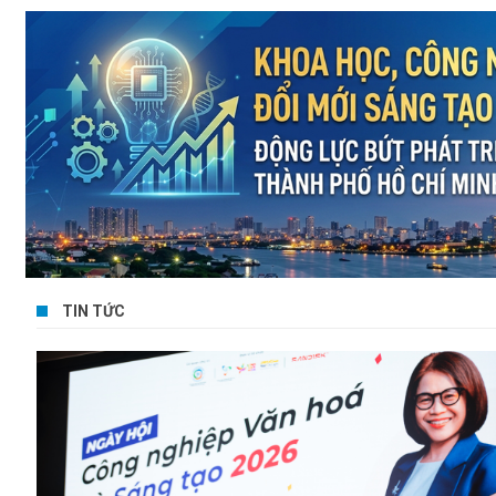
Mời báo giá dịch vụ hậu cần Tổ
chức hội nghị kết nối, chia sẻ giải
pháp, hướng dẫn đổi mới sáng tạo
trong khu vực công năm 2026
(InnoGov Coffee)
Hướng dẫn tiêu chuẩn người lao
động tham gia trực tiếp vào quá trình
cung cấp dịch vụ bưu chính KT1
Dự thảo Nghị quyết của Hội đồng
nhân dân Thành phố Hồ Chí Minh về
chính sách hỗ trợ đối với dự án sản
xuất sản phẩm phụ trợ trực tiếp
TIN TỨC
trong công nghiệp bán dẫn và dự án
sản xuất thiết bị điện tử
Mời báo giá dịch vụ hậu cần để tổ
chức sự kiện tập huấn hoạt động đổi
mới sáng tạo cho doanh nghiệp khởi
nghiệp sáng tạo, doanh nghiệp nhỏ
và vừa trên địa bàn Thành phố