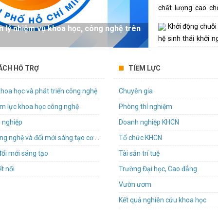
chất lượng cao ch
trọng điểm
Khởi động chuỗi 
n lý nhiệm vụ khoa học, công nghệ trên
hệ sinh thái khởi n
Việt - Hàn 2026
Đưa khoa học, 
ÁCH HỖ TRỢ
TIỀM LỰC
giải quyết những vấ
của Thành phố
TP.HCM và App
hoa học và phát triển công nghệ
Chuyên gia
trao đổi định hướ
iềm lực khoa học công nghệ
Phòng thí nghiệm
giáo dục và công n
 nghiệp
Doanh nghiệp KHCN
Khoa học, công nghệ và đổi mới sáng tạo cơ sở
Tổ chức KHCN
đổi mới sáng tạo
Tài sản trí tuệ
t nối
Trường Đại học, Cao đẳng
Vườn ươm
Kết quả nghiên cứu khoa học