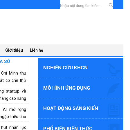
Giới thiệu
Liên hệ
A SỞ
NGHIÊN CỨU KHCN
Chí Minh thu
sát cơ chế thử
MÔ HÌNH ỨNG DỤNG
t
g startup và
nâng cao năng
 tạo trong kỷ
HOẠT ĐỘNG SÁNG KIẾN
 AI mở rộng
ngập triều cho
ệp
hút nhân lực
PHỔ BIẾN KIẾN THỨC