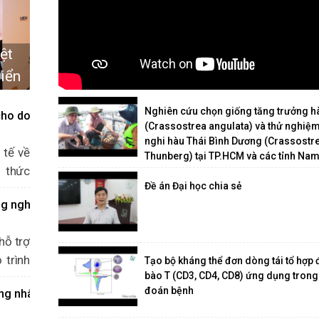
ệt
riển
Nghiên cứu chọn giống tăng trưởng hà
 cho doanh nghiệp Việt
(Crassostrea angulata) và thử nghiệm 
nghi hàu Thái Bình Dương (Crassostre
 tế về
Thunberg) tại TP.HCM và các tỉnh Na
h thức
Đề án Đại học chia sẻ
chủ đề
ng nghệ sạch, công nghệ mới trong sản xuất công nghiệp
Shifts
 ngoặt
hỗ trợ
iết mô
 trình
Tạo bộ kháng thể đơn dòng tái tổ hợp đ
bào T (CD3, CD4, CD8) ứng dụng trong
hí nhà
0/8 tại
đoán bệnh
ng nhân tài
n hiệu
 tụ hơn
đầu tư,