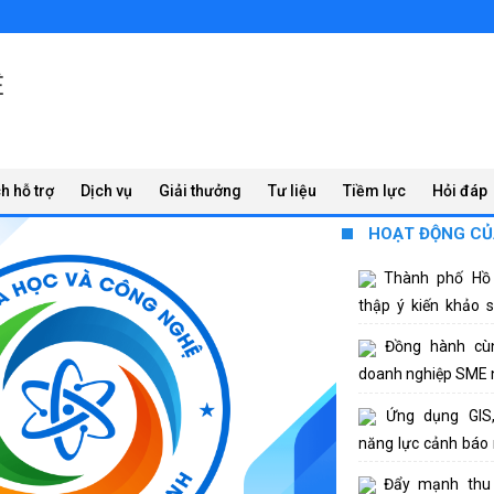
Ệ
h hỗ trợ
Dịch vụ
Giải thưởng
Tư liệu
Tiềm lực
Hỏi đáp
HOẠT ĐỘNG CỦ
Thành phố Hồ 
thập ý kiến khảo 
nghiệm có kiểm soá
Đồng hành cùn
doanh nghiệp SME 
lực đổi mới sáng
Ứng dụng GIS,
nguyên AI
năng lực cảnh báo 
sản xuất nông nghi
Đẩy mạnh thu 