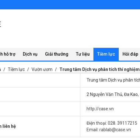
Ệ
h hỗ trợ
Dịch vụ
Giải thưởng
Tư liệu
Tiềm lực
Hỏi đáp
ủ
Tiềm lực
Vườn ươm
Trung tâm Dịch vụ phân tích thí nghiệ
Trung tâm Dịch vụ phân tíc
2 Nguyễn Văn Thủ, Đa Kao,
http://case.vn
Điện thoại: 028. 39117215
 liên hệ
Email: rablab@case.vn