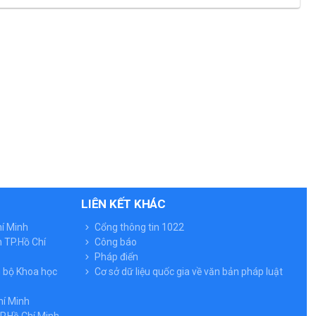
LIÊN KẾT KHÁC
hí Minh
Cổng thông tin 1022
 TP.Hồ Chí
Công báo
Pháp điển
n bộ Khoa học
Cơ sở dữ liệu quốc gia về văn bản pháp luật
hí Minh