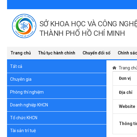
SỞ KHOA HỌC VÀ CÔNG NGH
THÀNH PHỐ HỒ CHÍ MINH
Trang chủ
Thủ tục hành chính
Chuyển đổi số
Chính sác
Tất cả
Trang ch
Đơn vị
Chuyên gia
Phòng thí nghiệm
Địa chỉ
Doanh nghiệp KHCN
Website
Tổ chức KHCN
Thông tin
Tài sản trí tuệ