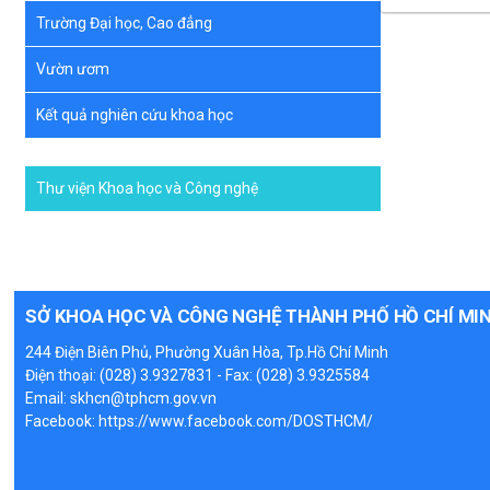
Trường Đại học, Cao đẳng
Vườn ươm
Kết quả nghiên cứu khoa học
Thư viện Khoa học và Công nghệ
SỞ KHOA HỌC VÀ CÔNG NGHỆ THÀNH PHỐ HỒ CHÍ MI
244 Điện Biên Phủ, Phường Xuân Hòa, Tp.Hồ Chí Minh
Điện thoại: (028) 3.9327831 - Fax: (028) 3.9325584
Email: skhcn@tphcm.gov.vn
Facebook:
https://www.facebook.com/DOSTHCM/