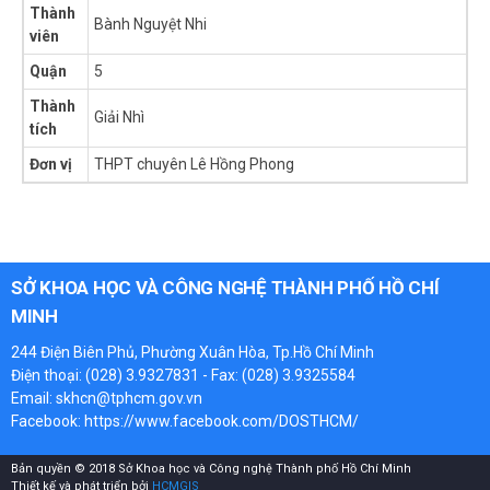
Thành
Bành Nguyệt Nhi
viên
Quận
5
Thành
Giải Nhì
tích
Đơn vị
THPT chuyên Lê Hồng Phong
SỞ KHOA HỌC VÀ CÔNG NGHỆ THÀNH PHỐ HỒ CHÍ
MINH
244 Điện Biên Phủ, Phường Xuân Hòa, Tp.Hồ Chí Minh
Điện thoại: (028) 3.9327831 - Fax: (028) 3.9325584
Email: skhcn@tphcm.gov.vn
Facebook:
https://www.facebook.com/DOSTHCM/
Bản quyền © 2018 Sở Khoa học và Công nghệ Thành phố Hồ Chí Minh
Thiết kế và phát triển bởi
HCMGIS