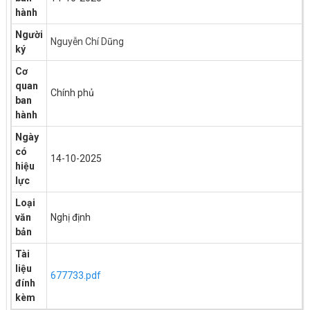
hành
Người
Nguyễn Chí Dũng
ký
Cơ
quan
Chính phủ
ban
hành
Ngày
có
14-10-2025
hiệu
lực
Loại
văn
Nghị định
bản
Tài
liệu
677733.pdf
đính
kèm