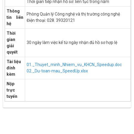
Thời gian tiếp nhận hồ sơ: liên tục trong năm
Thông
Phòng Quản lý Công nghệ và thị trường công nghệ
tin liên
Điện thoại: 028. 39320121
hệ
Thời
gian
30 ngày làm việc kể từ ngày nhận đủ hồ sơ hợp lệ
giải
quyết
Tài liệu
01._Thuyet_minh_Nhiem_vu_KHCN_Speedup.doc
đính
02._Du-toan-mau_SpeedUp.xlsx
kèm
Nộp
trực
tuyến