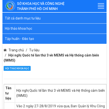
SỞ KHOA HỌC VÀ CÔNG NGHỆ
THÀNH PHỐ HỒ CHÍ MINH
Tất cả danh mục tư liệu
Hội thảo khoa học
Tập huấn - Đào tạo
Trang chủ
Tư liệu
Hội nghị Quốc tế lần thứ 3 về MEMS và Hệ thống cảm biến
(IWMS)
HỘI THẢO KHOA HỌC
Tên
Hội nghị Quốc tế lần thứ 3 về MEMS và Hệ thống cảm biến
tư
(IWMS)
liệu
Vào 2 ngày 27-28/8/2019 vừa qua, Ban Quản lý Khu Công