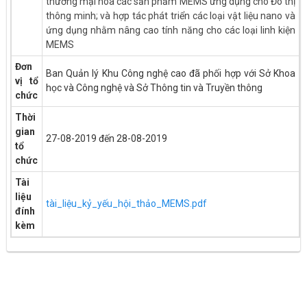
thương mại hóa các sản phẩm MEMS ứng dụng cho Đô thị
thông minh; và hợp tác phát triển các loại vật liệu nano và
ứng dụng nhằm nâng cao tính năng cho các loại linh kiện
MEMS
Đơn
Ban Quản lý Khu Công nghệ cao đã phối hợp với Sở Khoa
vị tổ
học và Công nghệ và Sở Thông tin và Truyền thông
chức
Thời
gian
27-08-2019 đến 28-08-2019
tổ
chức
Tài
liệu
tài_liệu_kỷ_yếu_hội_thảo_MEMS.pdf
đính
kèm