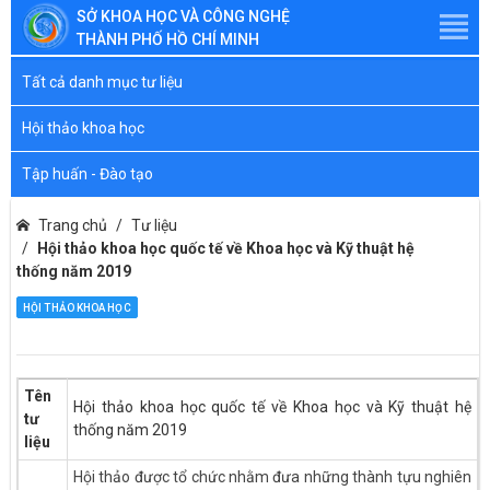
SỞ KHOA HỌC VÀ CÔNG NGHỆ
THÀNH PHỐ HỒ CHÍ MINH
Tất cả danh mục tư liệu
Hội thảo khoa học
Tập huấn - Đào tạo
Trang chủ
Tư liệu
Hội thảo khoa học quốc tế về Khoa học và Kỹ thuật hệ
thống năm 2019
HỘI THẢO KHOA HỌC
Tên
Hội thảo khoa học quốc tế về Khoa học và Kỹ thuật hệ
tư
thống năm 2019
liệu
Hội thảo được tổ chức nhằm đưa những thành tựu nghiên