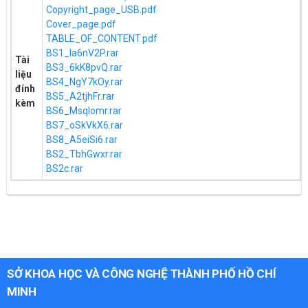
Copyright_page_USB.pdf
Cover_page.pdf
TABLE_OF_CONTENT.pdf
BS1_la6nV2P.rar
Tài
BS3_6kK8pvQ.rar
liệu
BS4_NgY7kOy.rar
đính
BS5_A2tjhFr.rar
kèm
BS6_MsqIomr.rar
BS7_oSkVkX6.rar
BS8_A5eiSi6.rar
BS2_TbhGwxr.rar
BS2c.rar
SỞ KHOA HỌC VÀ CÔNG NGHỆ THÀNH PHỐ HỒ CHÍ
MINH