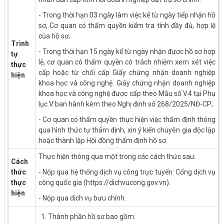
- Trong thời hạn 03 ngày làm việc kể từ ngày tiếp nhận hồ
sơ, Cơ quan có thẩm quyền kiểm tra tính đầy đủ, hợp lệ
của hồ sơ;
Trình
- Trong thời hạn 15 ngày kể từ ngày nhận được hồ sơ hợp
tự
lệ, cơ quan có thẩm quyền có trách nhiệm xem xét việc
thực
cấp hoặc từ chối cấp Giấy chứng nhận doanh nghiệp
hiện
khoa học và công nghệ. Giấy chứng nhận doanh nghiệp
khoa học và công nghệ được cấp theo Mẫu số V.4 tại Phụ
lục V ban hành kèm theo Nghị định số 268/2025/NĐ-CP;
- Cơ quan có thẩm quyền thực hiện việc thẩm định thông
qua hình thức tự thẩm định, xin ý kiến chuyên gia độc lập
hoặc thành lập Hội đồng thẩm định hồ sơ.
Thực hiện thông qua một trong các cách thức sau:
Cách
thức
- Nộp qua hệ thống dịch vụ công trực tuyến: Cổng dịch vụ
thực
công quốc gia (https://dichvucong.gov.vn).
hiện
- Nộp qua dịch vụ bưu chính.
1. Thành phần hồ sơ bao gồm: