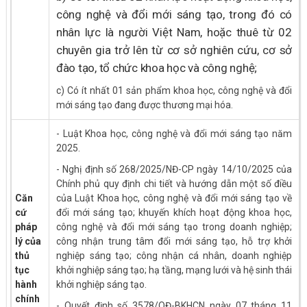
công nghệ và đổi mới sáng tạo, trong đó có
nhân lực là người Việt Nam, hoặc thuê từ 02
chuyên gia trở lên từ cơ sở nghiên cứu, cơ sở
đào tạo, tổ chức khoa học và công nghệ;
c) Có ít nhất 01 sản phẩm khoa học, công nghệ và đổi
mới sáng tạo đang được thương mại hóa.
- Luật Khoa học, công nghệ và đổi mới sáng tạo năm
2025.
- Nghị định số 268/2025/NĐ-CP ngày 14/10/2025 của
Chính phủ quy định chi tiết và hướng dẫn một số điều
Căn
của Luật Khoa học, công nghệ và đổi mới sáng tạo về
cứ
đổi mới sáng tạo; khuyến khích hoạt động khoa học,
pháp
công nghệ và đổi mới sáng tạo trong doanh nghiệp;
lý của
công nhận trung tâm đổi mới sáng tạo, hỗ trợ khởi
thủ
nghiệp sáng tạo; công nhận cá nhân, doanh nghiệp
tục
khởi nghiệp sáng tạo; hạ tầng, mạng lưới và hệ sinh thái
hành
khởi nghiệp sáng tạo.
chính
- Quyết định số 3578/QĐ-BKHCN ngày 07 tháng 11