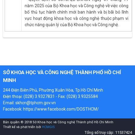
năm 2025 của Bộ Khoa học và Công nghệ về việc công
bố thủ tục hành chính mới ban hành và bị bãi bỏ lĩnh
vực hoạt động khoa học và công nghệ thuộc phạm vi
chức năng quản lý của Bộ Khoa học và Công nghệ.
SỞ KHOA HỌC VÀ CÔNG NGHỆ THÀNH PHỐ HỒ CHÍ
MINH
244 Điện Biên Phủ, Phường Xuân Hòa, Tp.Hồ Chí Minh
Điện thoại: (028) 3.9327831 - Fax: (028) 3.9325584
Email: skhcn@tphcm.gov.vn
Facebook:
https://www.facebook.com/DOSTHCM/
Bản quyền © 2018 Sở Khoa học và Công nghệ Thành phố Hồ Chí Minh
Thiết kế và phát triển bởi
HCMGIS
Tổng số truy cập: 11537424