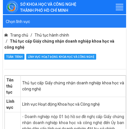
SỞ KHOA HỌC VÀ CÔNG NGHỆ
THÀNH PHỐ HỒ CHÍ MINH
Chọn lĩnh vực
Trang chủ
Thủ tục hành chính
Thủ tục cấp Giấy chứng nhận doanh nghiệp khoa học và
công nghệ
TOÀN TRÌNH
LĨNH VỰC HOẠT ĐỘNG KHOA HỌC VÀ CÔNG NGHỆ
Tên
Thủ tục cấp Giấy chứng nhận doanh nghiệp khoa học và
thủ
công nghệ
tục
Lĩnh
Lĩnh vực Hoạt động Khoa học và Công nghệ
vực
- Doanh nghiệp nộp 01 bộ hồ sơ đề nghị cấp Giấy chứng
nhận doanh nghiệp khoa học và công nghệ đến Ủy ban
nhân dân cấp tỉnh nơi doanh nghiệp đặt trụ sở chính.