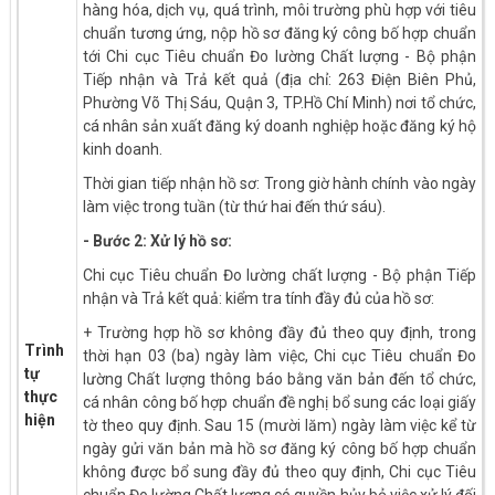
hàng hóa, dịch vụ, quá trình, môi trường phù hợp với tiêu
chuẩn tương ứng, nộp hồ sơ đăng ký công bố hợp chuẩn
tới Chi cục Tiêu chuẩn Đo lường Chất lượng - Bộ phận
Tiếp nhận và Trả kết quả (địa chỉ: 263 Điện Biên Phủ,
Phường Võ Thị Sáu, Quận 3, TP.Hồ Chí Minh) nơi tổ chức,
cá nhân sản xuất đăng ký doanh nghiệp hoặc đăng ký hộ
kinh doanh.
Thời gian tiếp nhận hồ sơ: Trong giờ hành chính vào ngày
làm việc trong tuần (từ thứ hai đến thứ sáu).
- Bước 2: Xử lý hồ sơ:
Chi cục Tiêu chuẩn Đo lường chất lượng - Bộ phận Tiếp
nhận và Trả kết quả: kiểm tra tính đầy đủ của hồ sơ:
+ Trường hợp hồ sơ không đầy đủ theo quy định, trong
Trình
thời hạn 03 (ba) ngày làm việc, Chi cục Tiêu chuẩn Đo
tự
lường Chất lượng thông báo bằng văn bản đến tổ chức,
thực
cá nhân công bố hợp chuẩn đề nghị bổ sung các loại giấy
hiện
tờ theo quy định. Sau 15 (mười lăm) ngày làm việc kể từ
ngày gửi văn bản mà hồ sơ đăng ký công bố hợp chuẩn
không được bổ sung đầy đủ theo quy định, Chi cục Tiêu