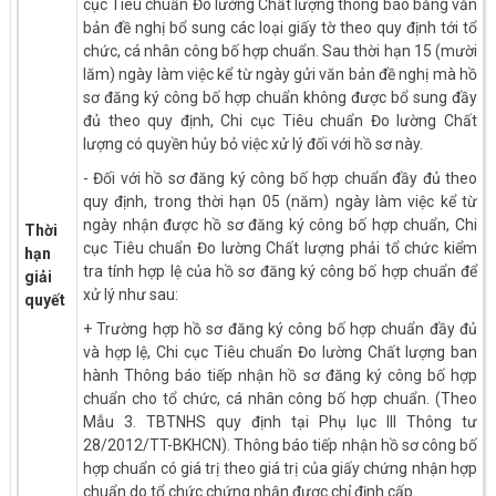
cục Tiêu chuẩn Đo lường Chất lượng thông báo bằng văn
bản đề nghị bổ sung các loại giấy tờ theo quy định tới tổ
chức, cá nhân công bố hợp chuẩn. Sau thời hạn 15 (mười
lăm) ngày làm việc kể từ ngày gửi văn bản đề nghị mà hồ
sơ đăng ký công bố hợp chuẩn không được bổ sung đầy
đủ theo quy định, Chi cục Tiêu chuẩn Đo lường Chất
lượng có quyền hủy bỏ việc xử lý đối với hồ sơ này.
- Đối với hồ sơ đăng ký công bố hợp chuẩn đầy đủ theo
quy định, trong thời hạn 05 (năm) ngày làm việc kể từ
ngày nhận được hồ sơ đăng ký công bố hợp chuẩn, Chi
Thời
cục Tiêu chuẩn Đo lường Chất lượng phải tổ chức kiểm
hạn
tra tính hợp lệ của hồ sơ đăng ký công bố hợp chuẩn để
giải
xử lý như sau:
quyết
+ Trường hợp hồ sơ đăng ký công bố hợp chuẩn đầy đủ
và hợp lệ, Chi cục Tiêu chuẩn Đo lường Chất lượng ban
hành Thông báo tiếp nhận hồ sơ đăng ký công bố hợp
chuẩn cho tổ chức, cá nhân công bố hợp chuẩn. (Theo
Mẫu 3. TBTNHS quy định tại Phụ lục III Thông tư
28/2012/TT-BKHCN). Thông báo tiếp nhận hồ sơ công bố
hợp chuẩn có giá trị theo giá trị của giấy chứng nhận hợp
chuẩn do tổ chức chứng nhận được chỉ định cấp.