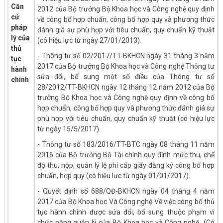
Căn
2012 của Bộ trưởng Bộ Khoa học và Công nghệ quy định
cứ
về công bố hợp chuẩn, công bố hợp quy và phương thức
pháp
đánh giá sự phù hợp với tiêu chuẩn, quy chuẩn kỹ thuật
lý của
(có hiệu lực từ ngày 27/01/2013).
thủ
- Thông tư số 02/2017/TT-BKHCN ngày 31 tháng 3 năm
tục
2017 của Bộ trưởng Bộ Khoa học và Công nghệ Thông tư
hành
sửa đổi, bổ sung một số điều của Thông tư số
chính
28/2012/TT-BKHCN ngày 12 tháng 12 năm 2012 của Bộ
trưởng Bộ Khoa học và Công nghệ quy định về công bố
hợp chuẩn, công bố hợp quy và phương thức đánh giá sự
phù hợp với tiêu chuẩn, quy chuẩn kỹ thuật (có hiệu lực
từ ngày 15/5/2017).
- Thông tư số 183/2016/TT-BTC ngày 08 tháng 11 năm
2016 của Bộ trưởng Bộ Tài chính quy định mức thu, chế
độ thu, nộp, quản lý lệ phí cấp giấy đăng ký công bố hợp
chuẩn, hợp quy (có hiệu lực từ ngày 01/01/2017).
- Quyết định số 688/QĐ-BKHCN ngày 04 tháng 4 năm
2017 của Bộ Khoa học Và Công nghệ Về việc công bố thủ
tục hành chính được sửa đổi, bổ sung thuộc phạm vi
chức năng quản lý của Bộ Khoa học và Công nghệ (Có