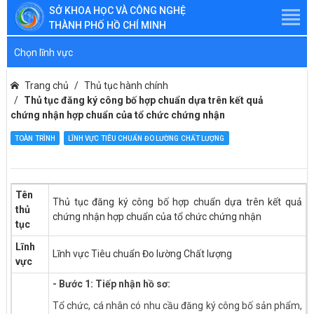
SỞ KHOA HỌC VÀ CÔNG NGHỆ
THÀNH PHỐ HỒ CHÍ MINH
Chọn lĩnh vực
Trang chủ
Thủ tục hành chính
Thủ tục đăng ký công bố hợp chuẩn dựa trên kết quả
chứng nhận hợp chuẩn của tổ chức chứng nhận
TOÀN TRÌNH
LĨNH VỰC TIÊU CHUẨN ĐO LƯỜNG CHẤT LƯỢNG
Tên
Thủ tục đăng ký công bố hợp chuẩn dựa trên kết quả
thủ
chứng nhận hợp chuẩn của tổ chức chứng nhận
tục
Lĩnh
Lĩnh vực Tiêu chuẩn Đo lường Chất lượng
vực
- Bước 1: Tiếp nhận hồ sơ:
Tổ chức, cá nhân có nhu cầu đăng ký công bố sản phẩm,