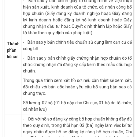
- Bản sao y bản chính giấy tờ chứng minh về việc thực
hiện sản xuất, kinh doanh của tổ chức, cá nhân công bố
hợp chuẩn (Giấy đăng ký doanh nghiệp hoặc Giấy đăng
ký kinh doanh hoặc đăng ký hộ kinh doanh hoặc Giấy
chứng nhận đầu tư hoặc Quyết định thành lập hoặc Giấy
tờ khác theo quy định của pháp luật).
- Bản sao y bản chính tiêu chuẩn sử dụng làm căn cứ để
Thành
công bố.
phần
hồ sơ
- Bản sao y bản chính giấy chứng nhận hợp chuẩn do tổ
chức chứng nhận đã đăng ký cấp kèm theo mẫu dấu hợp
chuẩn.
Trong quá trình xem xét hồ sơ, nếu cần thiết sẽ xem xét,
đối chiếu với bản gốc hoặc yêu cầu bổ sung bản sao có
chứng thực.
Số lượng: 02 bộ (01 bộ nộp cho Chi cục; 01 bộ do tổ chức,
cá nhân lưu)
- Đối với hồ sơ đăng ký công bố hợp chuẩn không đầy đủ
theo quy định, trong thời hạn 03 (ba) ngày làm việc kể từ
ngày nhận được hồ sơ đăng ký công bố hợp chuẩn, Chi