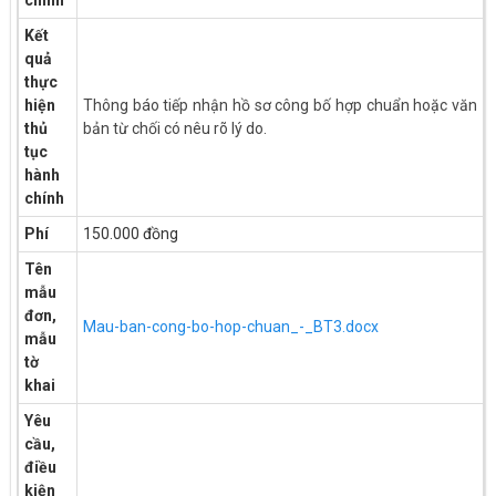
chính
Kết
quả
thực
hiện
Thông báo tiếp nhận hồ sơ công bố hợp chuẩn hoặc văn
thủ
bản từ chối có nêu rõ lý do.
tục
hành
chính
Phí
150.000 đồng
Tên
mẫu
đơn,
Mau-ban-cong-bo-hop-chuan_-_BT3.docx
mẫu
tờ
khai
Yêu
cầu,
điều
kiện