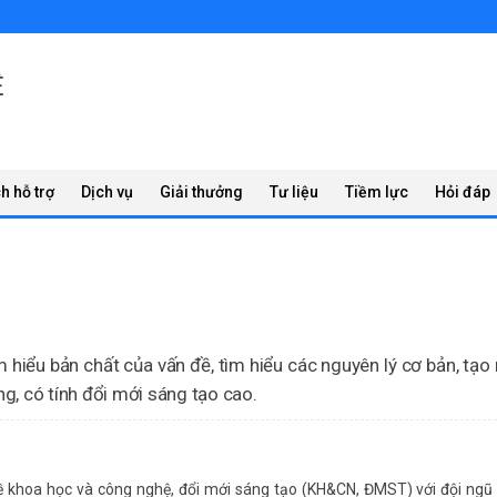
Ệ
h hỗ trợ
Dịch vụ
Giải thưởng
Tư liệu
Tiềm lực
Hỏi đáp
hiểu bản chất của vấn đề, tìm hiểu các nguyên lý cơ bản, tạo
g, có tính đổi mới sáng tạo cao.
CM phối hợp cùng KDI Education tổ chức hội thảo “Trí tuệ nhân tạo v
ế Canada (CIS), số 07 Đường số 23, Khu đô thị Phú Mỹ Hưng, Quận 7, TP
 trên địa bàn Thành phố, cùng nhiều chuyên gia và cán bộ quản lý giáo 
ề khoa học và công nghệ, đổi mới sáng tạo (KH&CN, ĐMST) với đội ngũ