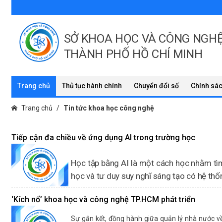
SỞ KHOA HỌC VÀ CÔNG NGH
THÀNH PHỐ HỒ CHÍ MINH
Trang chủ
Thủ tục hành chính
Chuyển đổi số
Chính sác
Trang chủ
Tin tức khoa học công nghệ
Tiếp cận đa chiều về ứng dụng AI trong trường học
Học tập bằng AI là một cách học nhằm tìm 
học và tư duy suy nghĩ sáng tạo có hệ thốn
Ngày 13/6/2023, Sở Khoa học và Công nghệ TP.H
‘Kích nổ’ khoa học và công nghệ TP.HCM phát triển
trường học”. Sự kiện diễn ra tại Trường Quốc t
tham dự của hàng trăm thầy cô đến từ các trường
Sự gắn kết, đồng hành giữa quản lý nhà nước v