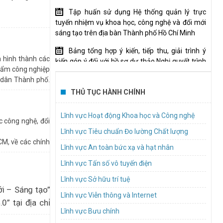
Tập huấn sử dụng Hệ thống quản lý trực
tuyến nhiệm vụ khoa học, công nghệ và đổi mới
ghệ TP.HCM) chia
sáng tạo trên địa bàn Thành phố Hồ Chí Minh
g đào tạo, giảng
ến quan trọng để
 tuyên truyền để
Bảng tổng hợp ý kiến, tiếp thu, giải trình ý
 hình thành các
kiến góp ý đối với hồ sơ dự thảo Nghị quyết trình
hẩm công nghiệp
Hội đồng nhân dân hành phố
 dân Thành phố.
Mời tham gia thực hiện gói thầu “Tổ chức
h phố. Cũng như,
THỦ TỤC HÀNH CHÍNH
đào tạo, bồi dưỡng về quản trị tài chính cho tổ
chức tham gia Đề án xây dựng cơ chế thúc đẩy
Lĩnh vực Hoạt động Khoa học và Công nghệ
c công nghệ, đổi
để hình thành và phát triển Trung tâm nghiên
 đổi số, bởi đây
ệc trực tiếp trải
cứu đạt chuẩn quốc tế”
Lĩnh vực Tiêu chuẩn Đo lường Chất lượng
đưa TP trở thành
diễn ra Hội thảo
ũng là một cách
M, về các chính
học và Công nghệ
Lĩnh vực An toàn bức xạ và hạt nhân
 có hệ thống, có
TP.HCM lấy ý kiến dự thảo quy định nội dung
 cập tại dự thảo
Thành ủy TP.HCM;
t động tuyển sinh
và mức chi cho các cuộc thi, hội thi về khoa học,
Lĩnh vực Tấn số vô tuyến điện
của các Sở, ban,
g lập trình, phân
công nghệ và đổi mới sáng tạo
c phát triển các
Lĩnh vực Sở hữu trí tuệ
rưởng năng suất,
Mời báo giá dịch vụ hậu cần Tổ chức hội nghị
ới – Sáng tạo”
các chỉ số năng
Lĩnh vực Viễn thông và Internet
kết nối, chia sẻ giải pháp, hướng dẫn đổi mới
” tại địa chỉ
sáng tạo trong khu vực công năm 2026
Lĩnh vực Bưu chính
huyến khích, định
(InnoGov Coffee)