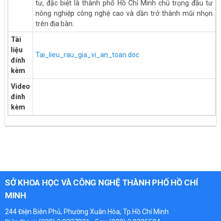
tư, đặc biệt là thành phố Hồ Chí Minh chú trọng đầu tư
nông nghiệp công nghệ cao và dần trở thành mũi nhọn
trên địa bàn.
Tài
liệu
Tai_lieu_rau_gia_vi_an_toan.doc
đính
kèm
Video
đính
kèm
SỞ KHOA HỌC VÀ CÔNG NGHỆ THÀNH PHỐ HỒ CHÍ
MINH
244 Điện Biên Phủ, Phường Xuân Hòa, Tp.Hồ Chí Minh