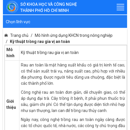
SỞ KHOA HỌC VÀ CÔNG NGHỆ
THÀNH PHỐ HỒ CHÍ MINH
Chọn lĩnh vực
Trang chủ
Mô hình ứng dụng KHCN trong nông nghiệp
Kỹ thuật trồng rau gia vị an toàn
Mô
Kỹ thuật trồng rau gia vị an toàn
hình
Rau an toàn là mặt hàng xuất khẩu có giá trị kinh tế cao;
có thể sản xuất trái vụ, năng suất cao, phù hợp với nhiều
địa phương. Được người tiêu dùng ưa chuộng, đặc biệt là
các thành phố lớn.
Công nghệ rau an toàn đơn giản, dễ chuyển giao, có thể
áp dụng đại trà. Cây trồng ít bệnh, ít phải phun thuốc trừ
Giới
sâu, giảm chi phí. Có thể tận dụng được diện tích nhỏ hẹp
thiệu
như sạn thượng, lan can để trồng rau thủy canh.
Ngày nay, công nghệ trồng rau an toàn ngày càng được
các tổ chức quốc tế, nhà nước, các công ty chú trọng đầu