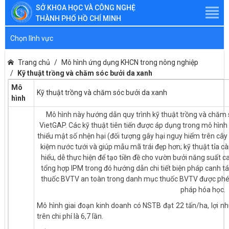
SỞ KHOA HỌC VÀ CÔNG NGHỆ
THÀNH PHỐ HỒ CHÍ MINH
Chọn lĩnh vực
Trang chủ
Mô hình ứng dụng KHCN trong nông nghiệp
Kỹ thuật trồng và chăm sóc bưởi da xanh
Mô
Kỹ thuật trồng và chăm sóc bưởi da xanh
hình
Mô hình này hướng dẫn quy trình kỹ thuật trồng và chăm 
VietGAP. Các kỹ thuật tiên tiến được áp dụng trong mô hình
thiểu mật số nhện hại (đối tượng gây hại nguy hiểm trên cây b
kiệm nước tưới và giúp mẫu mã trái đẹp hơn; kỹ thuật tỉa càn
hiểu, dễ thực hiện để tạo tiền đề cho vườn bưởi năng suất 
tổng hợp IPM trong đó hướng dẫn chi tiết biện pháp canh tác
thuốc BVTV an toàn trong danh mục thuốc BVTV được phép
pháp hóa học.
Mô hình giai đoạn kinh doanh có NSTB đạt 22 tấn/ha, lợi nh
trên chi phí là 6,7 lần.