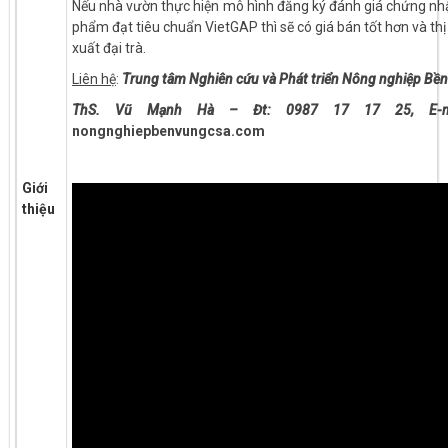
Nếu nhà vườn thực hiện mô hình đăng ký đánh giá chứng nh
phẩm đạt tiêu chuẩn VietGAP thì sẽ có giá bán tốt hơn và thị
xuất đại trà.
Liên hệ
:
Trung tâm Nghiên cứu và Phát triển Nông nghiệp Bền
ThS. Vũ Mạnh Hà – Đt:
0987 17 17 25
,
E-
nongnghiepbenvungcsa.com
Giới
thiệu