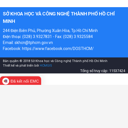
SỞ KHOA HỌC VÀ CÔNG NGHỆ THÀNH PHỐ HỒ CHÍ
MINH
244 Điện Biên Phủ, Phường Xuân Hòa, Tp.Hồ Chí Minh
Điện thoại: (028) 3.9327831 - Fax: (028) 3.9325584
Email: skhcn@tphcm.gov.vn
Facebook:
https://www.facebook.com/DOSTHCM/
Bản quyền © 2018 Sở Khoa học và Công nghệ Thành phố Hồ Chí Minh
Thiết kế và phát triển bởi
HCMGIS
Tổng số truy cập: 11537424
Đã kết nối EMC