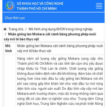
SỞ KHOA HỌC VÀ CÔNG NGHỆ
THÀNH PHỐ HỒ CHÍ MINH
Chọn lĩnh vực
Trang chủ
Mô hình ứng dụng KHCN trong nông nghiệp
Nhân giống lan Mokara cắt cành bằng phương pháp nuôi
cấy mô tế bào thực vật
Mô
Nhân giống lan Mokara cắt cành bằng phương pháp nuôi
hình
cấy mô tế bào thực vật
Hàng năm số lượng cây giống Mokara cung cấp cho
Thành phố Hồ Chí Minh và các tỉnh lân cận chủ yếu được
nhập khẩu từ Thái Lan là chính. Chất lượng cây giống
không được kiểm định nên đôi khi không đảm bảo về chất
lượng, hơn nữa việc đầu tư cây giống lan Mokara với chi
phí cao cũng gây khó khăn lớn cho việc đầu tư mở rộng
diện tích của người sản xuất. Do đặc tính cây cấy mô lan
Mokara sinh trưởng chậm, mặc dù trong những năm qua
cũng đã có các đơn vị nghiên cứu như: Trung tâm Công
nghệ Sinh học, Trung tâm Nghiên cứu và phát triển Nông