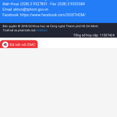
Điện thoại: (028) 3.9327831 - Fax: (028) 3.9325584
Email: skhcn@tphcm.gov.vn
Facebook:
https://www.facebook.com/DOSTHCM/
Bản quyền © 2018 Sở Khoa học và Công nghệ Thành phố Hồ Chí Minh
Thiết kế và phát triển bởi
HCMGIS
Tổng số truy cập: 11537424
Đã kết nối EMC