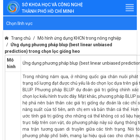
SỞ KHOA HỌC VÀ CÔNG NGHỆ
THÀNH PHỐ HỒ CHÍ MINH
Chọn lĩnh vực
Trang chủ
Mô hình ứng dụng KHCN trong nông nghiệp
Ứng dụng phương pháp blup (best linear unbiased
prediction) trong chọn lọc giống heo
Mô
Ứng dụng phương pháp blup (best linear unbiased prediction
hình
Trong những năm qua, ở những quốc gia chăn nuôi phát tri
trạng số lượng đạt được chủ yếu là do chọn lọc dựa trên gi
BLUP. Phương pháp BLUP dự đoán giá trị giống chính xác
chọn lọc kiểu hình trước đây. Mặt khác, phương pháp BLUP s
hệ phả nên bản thân các giá trị giống dự đoán là các chỉ 
năng suất của tổ tiên, anh chị em và bản thân cá thể. Hơ
ước tính giá trị giống cho những cá thể không có số liệu h
trực tiếp trên con vật, do phương pháp này sử dụng thông t
ma trận tương quan di truyền giữa các tính trạng. Nói t
phương pháp phổ biến, mang lại hiệu quả cao cho chăn nuôi