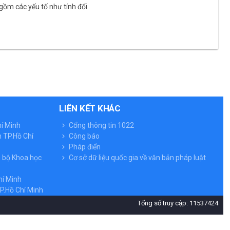
gồm các yếu tố như tính đổi
LIÊN KẾT KHÁC
hí Minh
Cổng thông tin 1022
 TP.Hồ Chí
Công báo
Pháp điển
n bộ Khoa học
Cơ sở dữ liệu quốc gia về văn bản pháp luật
hí Minh
P.Hồ Chí Minh
Tổng số truy cập: 11537424