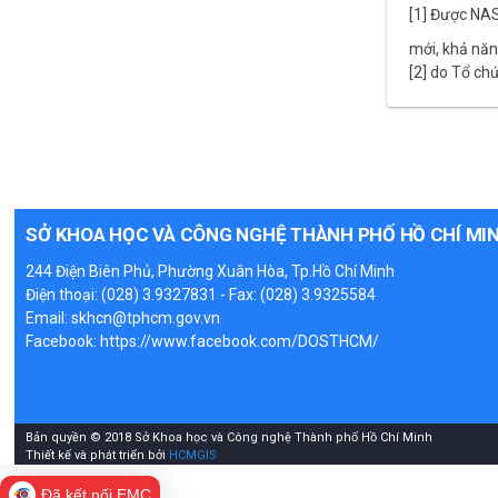
[1] Được NAS
mới, khả năn
[2] do Tổ ch
SỞ KHOA HỌC VÀ CÔNG NGHỆ THÀNH PHỐ HỒ CHÍ MI
244 Điện Biên Phủ, Phường Xuân Hòa, Tp.Hồ Chí Minh
Điện thoại: (028) 3.9327831 - Fax: (028) 3.9325584
Email: skhcn@tphcm.gov.vn
Facebook:
https://www.facebook.com/DOSTHCM/
Bản quyền © 2018 Sở Khoa học và Công nghệ Thành phố Hồ Chí Minh
Thiết kế và phát triển bởi
HCMGIS
Đã kết nối EMC