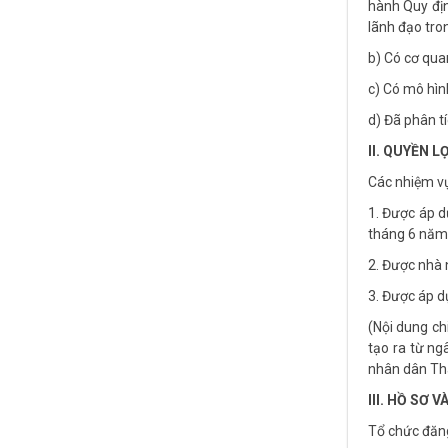
hành Quy địn
lãnh đạo tro
b) Có cơ qua
c) Có mô hìn
d) Đã phân t
II. QUYỀN L
Các nhiệm vụ
1. Được áp d
tháng 6 năm
2. Được nhà 
3. Được áp d
(Nội dung ch
tạo ra từ n
nhân dân Th
III. HỒ SƠ 
Tổ chức đăng