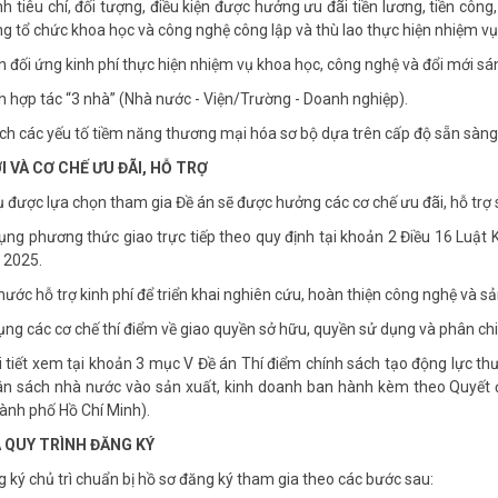
h tiêu chí, đối tượng, điều kiện được hưởng ưu đãi tiền lương, tiền công
ng tổ chức khoa học và công nghệ công lập và thù lao thực hiện nhiệm v
n đối ứng kinh phí thực hiện nhiệm vụ khoa học, công nghệ và đổi mới sá
h hợp tác “3 nhà” (Nhà nước - Viện/Trường - Doanh nghiệp).
ích các yếu tố tiềm năng thương mại hóa sơ bộ dựa trên cấp độ sẵn sàn
ỢI VÀ CƠ CHẾ ƯU ĐÃI, HỖ TRỢ
 được lựa chọn tham gia Đề án sẽ được hưởng các cơ chế ưu đãi, hỗ trợ 
ụng phương thức giao trực tiếp theo quy định tại khoản 2 Điều 16 Luậ
 2025.
nước hỗ trợ kinh phí để triển khai nghiên cứu, hoàn thiện công nghệ và s
ụng các cơ chế thí điểm về giao quyền sở hữu, quyền sử dụng và phân chia
i tiết xem tại khoản 3 mục V Đề án Thí điểm chính sách tạo động lực th
gân sách nhà nước vào sản xuất, kinh doanh ban hành kèm theo Quyế
ành phố Hồ Chí Minh).
VÀ QUY TRÌNH ĐĂNG KÝ
 ký chủ trì chuẩn bị hồ sơ đăng ký tham gia theo các bước sau: