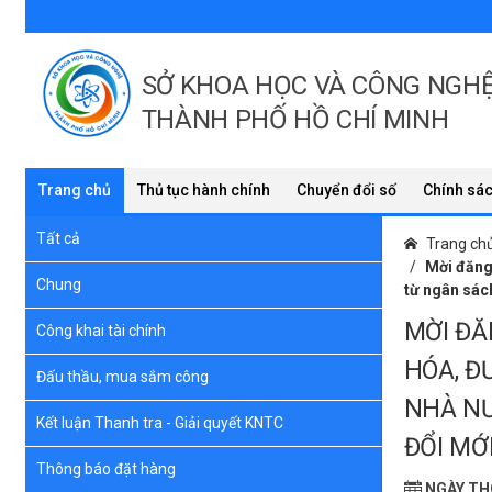
SỞ KHOA HỌC VÀ CÔNG NGH
THÀNH PHỐ HỒ CHÍ MINH
Trang chủ
Thủ tục hành chính
Chuyển đổi số
Chính sác
Tất cả
Trang ch
Mời đăng 
Chung
từ ngân sách
MỜI ĐĂ
Công khai tài chính
HÓA, Đ
Đấu thầu, mua sắm công
NHÀ NƯ
Kết luận Thanh tra - Giải quyết KNTC
ĐỔI MỚ
Thông báo đặt hàng
NGÀY THÔ