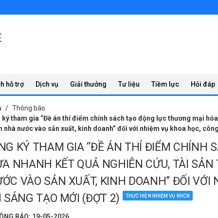
Ệ
h hỗ trợ
Dịch vụ
Giải thưởng
Tư liệu
Tiềm lực
Hỏi đáp
ủ
Thông báo
ký tham gia “Đề án thí điểm chính sách tạo động lực thương mại hóa, 
 nhà nước vào sản xuất, kinh doanh” đối với nhiệm vụ khoa học, công
NG KÝ THAM GIA “ĐỀ ÁN THÍ ĐIỂM CHÍNH
ƯA NHANH KẾT QUẢ NGHIÊN CỨU, TÀI SẢN
ỚC VÀO SẢN XUẤT, KINH DOANH” ĐỐI VỚI
I SÁNG TẠO MỚI (ĐỢT 2)
THỰC HIỆN NHIỆM VỤ KHCN
NG BÁO: 19-05-2026