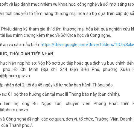
 soát và lập danh mục nhiệm vụ khoa học, công nghệ và đổi mới sáng t
hân tích các yếu tố tiềm năng thương mại hóa sơ bộ dựa trên cấp đ
i Phiếu đăng ký tham gia thí điểm thương mại hóa kết quả nghiên cứu kh
tài liệu minh chứng kèm theo về Sở Khoa học và Công nghệ.
 Đề án và các mẫu biểu:
https://drive.google.com/drive/folders/1tOrv
HỨC, THỜI GIAN TIẾP NHẬN
thực hiện nộp hồ sơ: Nộp hồ sơ trực tiếp hoặc qua dịch vụ bưu chính đ
 phố Hồ Chí Minh (Địa chỉ: 244 Điện Biên Phủ, phường Xuân H
n@tphcm.gov.vn.
tiếp nhận đợt 2: tối đa 45 ngày kể từ ngày ban hành Thông báo.
ồ sơ: 01 bộ theo hướng dẫn tại mục III Thông báo này (bản chính).
n liên hệ: ông Bùi Ngọc Tân, chuyên viên Phòng Phát triển K
@tphcm.gov.vn.
và Công nghệ đề nghị các cơ quan, đơn vị, tổ chức, Trường, Viện, Doanh 
 của Thành phố./.