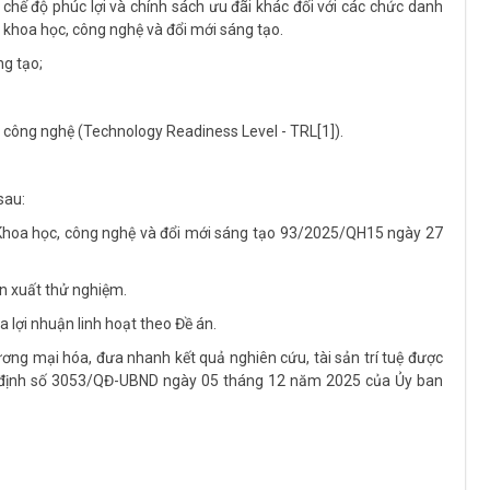
, chế độ phúc lợi và chính sách ưu đãi khác đối với các chức danh
ụ khoa học, công nghệ và đổi mới sáng tạo.
ng tạo;
g công nghệ (Technology Readiness Level - TRL[1]).
sau:
t Khoa học, công nghệ và đổi mới sáng tạo 93/2025/QH15 ngày 27
ản xuất thử nghiệm.
 lợi nhuận linh hoạt theo Đề án.
ương mại hóa, đưa nhanh kết quả nghiên cứu, tài sản trí tuệ được
t định số 3053/QĐ-UBND ngày 05 tháng 12 năm 2025 của Ủy ban