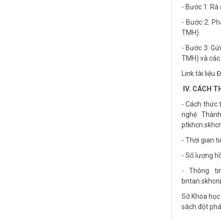
- Bước 1: Rà
- Bước 2: P
TMH).
- Bước 3: Gử
TMH) và các 
Link tài liệu
IV. CÁCH T
- Cách thức 
nghệ Thành
ptkhcn.skhc
- Thời gian 
- Số lượng h
- Thông ti
bntan.skhcn
Sở Khoa học 
sách đột phá