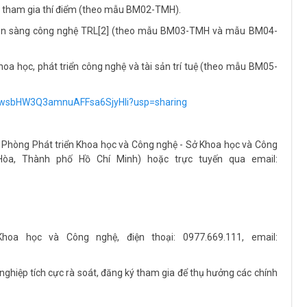
ạo tham gia thí điểm (theo mẫu BM02-TMH).
ộ sẵn sàng công nghệ TRL[2] (theo mẫu BM03-TMH và mẫu BM04-
oa học, phát triển công nghệ và tài sản trí tuệ (theo mẫu BM05-
SxlxwsbHW3Q3amnuAFFsa6SjyHIi?usp=sharing
ến Phòng Phát triển Khoa học và Công nghệ - Sở Khoa học và Công
òa, Thành phố Hồ Chí Minh) hoặc trực tuyến qua email:
hoa học và Công nghệ, điện thoại: 0977.669.111, email:
nghiệp tích cực rà soát, đăng ký tham gia để thụ hưởng các chính