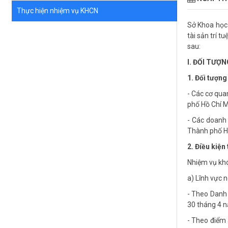
Thực hiện nhiệm vụ KHCN
Sở Khoa học 
tài sản trí 
sau:
I. ĐỐI TƯỢN
1. Đối tượng
- Các cơ qua
phố Hồ Chí M
- Các doanh 
Thành phố H
2. Điều kiện
Nhiệm vụ kho
a) Lĩnh vực
- Theo Danh
30 tháng 4 
- Theo điểm