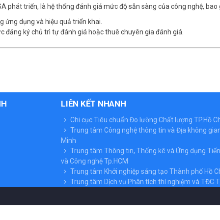
A phát triển, là hệ thống đánh giá mức độ sẵn sàng của công nghệ, bao 
g ứng dụng và hiệu quả triển khai.
ức đăng ký chủ trì tự đánh giá hoặc thuê chuyên gia đánh giá.
NH
LIÊN KẾT NHANH
Chi cục Tiêu chuẩn Đo lường Chất lượng TP.Hồ C
Trung tâm Công nghệ thông tin và Địa không gian
Minh
Trung tâm Thông tin, Thống kê và Ứng dụng Tiế
và Công nghệ Tp.HCM
Trung tâm Khởi nghiệp sáng tạo Thành phố Hồ C
Trung tâm Dịch vụ Phân tích thí nghiệm và TĐC T