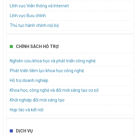
Lĩnh vực Viễn thông và Internet
Hướng dẫn tiêu chuẩn người lao động tham gia trực tiếp vào
Lĩnh vực Bưu chính
quá trình cung cấp dịch vụ bưu chính KT1
Thủ tục hành chính nội bộ
Dự thảo Nghị quyết của Hội đồng nhân dân Thành phố Hồ Chí
Minh về chính sách hỗ trợ đối với dự án sản xuất sản phẩm phụ
trợ trực tiếp trong công nghiệp bán dẫn và dự án sản xuất thiết bị
điện tử
CHÍNH SÁCH HỖ TRỢ
Mời báo giá dịch vụ hậu cần để tổ chức sự kiện tập huấn hoạt
Nghiên cứu khoa học và phát triển công nghệ
động đổi mới sáng tạo cho doanh nghiệp khởi nghiệp sáng tạo,
doanh nghiệp nhỏ và vừa trên địa bàn Thành phố
Phát triển tiềm lực khoa học công nghệ
Hỗ trợ doanh nghiệp
Khoa học, công nghệ và đổi mới sáng tạo cơ sở
Khởi nghiệp đổi mới sáng tạo
Hợp tác và kết nối
DỊCH VỤ