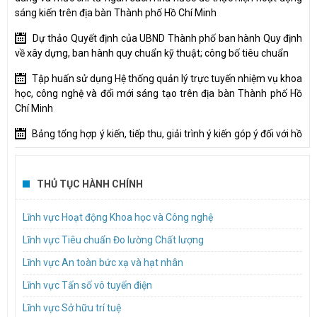
sáng kiến trên địa bàn Thành phố Hồ Chí Minh
Dự thảo Quyết định của UBND Thành phố ban hành Quy định
về xây dựng, ban hành quy chuẩn kỹ thuật; công bố tiêu chuẩn
Tập huấn sử dụng Hệ thống quản lý trực tuyến nhiệm vụ khoa
học, công nghệ và đổi mới sáng tạo trên địa bàn Thành phố Hồ
Chí Minh
Bảng tổng hợp ý kiến, tiếp thu, giải trình ý kiến góp ý đối với hồ
sơ dự thảo Nghị quyết trình Hội đồng nhân dân hành phố
Mời tham gia thực hiện gói thầu “Tổ chức đào tạo, bồi dưỡng
THỦ TỤC HÀNH CHÍNH
về quản trị tài chính cho tổ chức tham gia Đề án xây dựng cơ chế
thúc đẩy để hình thành và phát triển Trung tâm nghiên cứu đạt
Lĩnh vực Hoạt động Khoa học và Công nghệ
chuẩn quốc tế”
Lĩnh vực Tiêu chuẩn Đo lường Chất lượng
TP.HCM lấy ý kiến dự thảo quy định nội dung và mức chi cho
các cuộc thi, hội thi về khoa học, công nghệ và đổi mới sáng tạo
Lĩnh vực An toàn bức xạ và hạt nhân
Mời báo giá dịch vụ hậu cần Tổ chức hội nghị kết nối, chia sẻ
Lĩnh vực Tấn số vô tuyến điện
giải pháp, hướng dẫn đổi mới sáng tạo trong khu vực công năm
Lĩnh vực Sở hữu trí tuệ
2026 (InnoGov Coffee)