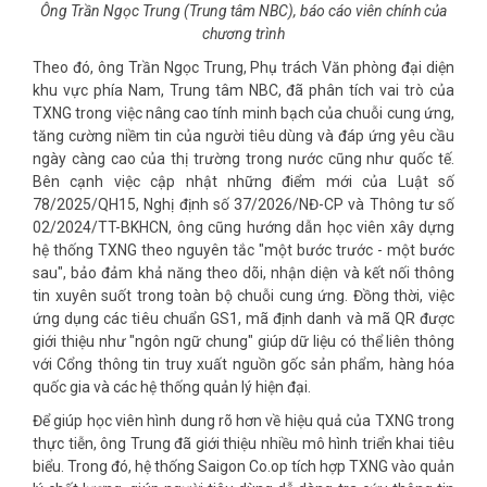
Ông Trần Ngọc Trung (Trung tâm NBC), báo cáo viên chính của
chương trình
Theo đó, ông Trần Ngọc Trung, Phụ trách Văn phòng đại diện
khu vực phía Nam, Trung tâm NBC, đã phân tích vai trò của
TXNG trong việc nâng cao tính minh bạch của chuỗi cung ứng,
tăng cường niềm tin của người tiêu dùng và đáp ứng yêu cầu
ngày càng cao của thị trường trong nước cũng như quốc tế.
Bên cạnh việc cập nhật những điểm mới của Luật số
78/2025/QH15, Nghị định số 37/2026/NĐ-CP và Thông tư số
02/2024/TT-BKHCN, ông cũng hướng dẫn học viên xây dựng
hệ thống TXNG theo nguyên tắc "một bước trước - một bước
sau", bảo đảm khả năng theo dõi, nhận diện và kết nối thông
tin xuyên suốt trong toàn bộ chuỗi cung ứng. Đồng thời, việc
ứng dụng các tiêu chuẩn GS1, mã định danh và mã QR được
giới thiệu như "ngôn ngữ chung" giúp dữ liệu có thể liên thông
với Cổng thông tin truy xuất nguồn gốc sản phẩm, hàng hóa
quốc gia và các hệ thống quản lý hiện đại.
Để giúp học viên hình dung rõ hơn về hiệu quả của TXNG trong
thực tiễn, ông Trung đã giới thiệu nhiều mô hình triển khai tiêu
biểu. Trong đó, hệ thống Saigon Co.op tích hợp TXNG vào quản