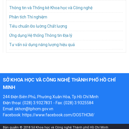
Thông tin và Thống kê Khoa học và Công nghệ
Phân tích Thí nghiệm
Tiêu chuẩn Đo lường Chất lượng
Ứng dụng Hệ thống Thông tin Địa lý
Tư vấn sử dụng năng lượng hiệu quả
SỞ KHOA HỌC VÀ CÔNG NGHỆ THÀNH PHỐ HỒ CHÍ
MINH
244 Điện Biên Phủ, Phường Xuân Hòa, Tp.Hồ Chí Minh
Điện thoại: (028) 3.9327831 - Fax: (028) 3.9325584
Email: skhcn@tphcm.gov.vn
Facebook:
https://www.facebook.com/DOSTHCM/
Bản quyền © 2018 Sở Khoa học và Công nghệ Thành phố Hồ Chí Minh