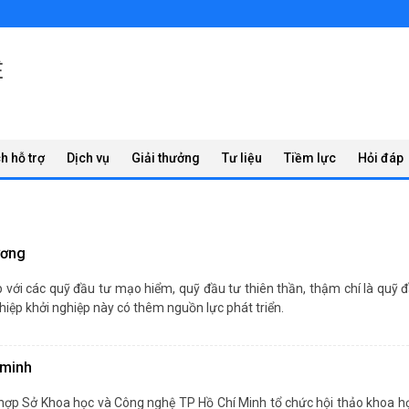
Ệ
h hỗ trợ
Dịch vụ
Giải thưởng
Tư liệu
Tiềm lực
Hỏi đáp
ương
p với các quỹ đầu tư mạo hiểm, quỹ đầu tư thiên thần, thậm chí là quỹ
iệp khởi nghiệp này có thêm nguồn lực phát triển.
 minh
hắn nhủ như vậy tại lễ phát động chương trình “Mỗi xã một sản ph
hợp Sở Khoa học và Công nghệ TP Hồ Chí Minh tổ chức hội thảo khoa học 