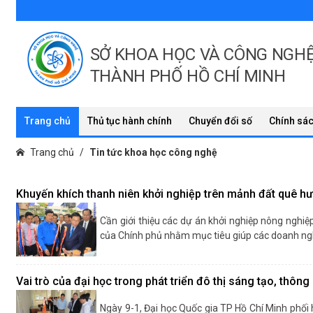
SỞ KHOA HỌC VÀ CÔNG NGH
THÀNH PHỐ HỒ CHÍ MINH
Trang chủ
Thủ tục hành chính
Chuyển đổi số
Chính sác
Trang chủ
Tin tức khoa học công nghệ
Khuyến khích thanh niên khởi nghiệp trên mảnh đất quê h
Cần giới thiệu các dự án khởi nghiệp nông nghiệ
của Chính phủ nhằm mục tiêu giúp các doanh ngh
Vai trò của đại học trong phát triển đô thị sáng tạo, thông
Phó Thủ tướng Chính phủ Vương Đình Huệ đã n
Ngày 9-1, Đại học Quốc gia TP Hồ Chí Minh phối 