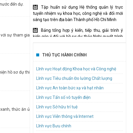
i nước đến dự.
Tập huấn sử dụng Hệ thống quản lý trực
tuyến nhiệm vụ khoa học, công nghệ và đổi mới
sáng tạo trên địa bàn Thành phố Hồ Chí Minh
Bảng tổng hợp ý kiến, tiếp thu, giải trình ý
 với sự tham gia
kiến góp ý đối với hồ sơ dự thảo Nghị quyết trình
 cơ cấu sản xuất
Hội đồng nhân dân hành phố
G TP Hồ Chí Minh
Mời tham gia thực hiện gói thầu “Tổ chức
THỦ TỤC HÀNH CHÍNH
thái khởi nghiệp
đào tạo, bồi dưỡng về quản trị tài chính cho tổ
hế An.
tạo. Đến nay, hệ
chức tham gia Đề án xây dựng cơ chế thúc đẩy
Lĩnh vực Hoạt động Khoa học và Công nghệ
018.
iệc làm và là môi
iện hồ sơ dự thi
để hình thành và phát triển Trung tâm nghiên
cứu đạt chuẩn quốc tế”
Lĩnh vực Tiêu chuẩn Đo lường Chất lượng
 trong trường ĐH
Lĩnh vực An toàn bức xạ và hạt nhân
TP.HCM lấy ý kiến dự thảo quy định nội dung
hẩm nông nghiệp,
và mức chi cho các cuộc thi, hội thi về khoa học,
, hộ sản xuất) và
Lĩnh vực Tấn số vô tuyến điện
 TP Hồ Chí Minh.
công nghệ và đổi mới sáng tạo
viên mỗi năm.
18 đến hết ngày
Lĩnh vực Sở hữu trí tuệ
 xanh, thức ăn ủ
Mời báo giá dịch vụ hậu cần Tổ chức hội nghị
Lĩnh vực Viễn thông và Internet
kết nối, chia sẻ giải pháp, hướng dẫn đổi mới
ọc và công nghệ
sáng tạo trong khu vực công năm 2026
tạo, thông minh,
Lĩnh vực Bưu chính
(InnoGov Coffee)
hân tố con người
ng đến. Theo đó,