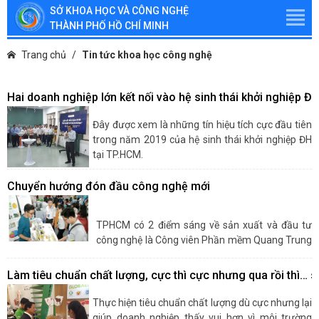
SỞ KHOA HỌC VÀ CÔNG NGHỆ
THÀNH PHỐ HỒ CHÍ MINH
Trang chủ
Tin tức khoa học công nghệ
Hai doanh nghiệp lớn kết nối vào hệ sinh thái khởi nghiệp 
Đây được xem là những tín hiệu tích cực đầu tiên
trong năm 2019 của hệ sinh thái khởi nghiệp ĐH
tại TP.HCM.
Chuyển hướng đón đầu công nghệ mới
Tập đoàn VinaCapital và Công ty tư vấn kinh
doanh hội nhập toàn cầu (GIBC) của doanh nhân
TPHCM có 2 điểm sáng về sản xuất và đầu tư
Phạm Phú Ngọc Trai đã có những cuộc tiếp xúc
công nghệ là Công viên Phần mềm Quang Trung
và kết nối vào hệ sinh thái khởi nghiệp của ĐH
(QTSC) và Khu Công nghệ cao (SHTP). Hơn 10
Quốc gia TP.HCM.
năm hình thành và phát triển, 2 khu này đã tạo
Làm tiêu chuẩn chất lượng, cực thì cực nhưng qua rồi thì… 
Hoạt động này nằm trong khuôn khổ sự kiện gặp
Mỗi giai đoạn có những nhiệm vụ khác
ra những giá trị lớn về công nghệ, đóng góp vào
mặt đầu năm của cộng đồng khởi nghiệp do Khu
nhau, nhưng thời nay, không chỉ là cho
sự phát triển của TPHCM.
Thực hiện tiêu chuẩn chất lượng dù cực nhưng lại
công nghệ phần mềm (ITP) thuộc ĐH Quốc gia
thuê đất với những ưu đãi để thu hút các
giúp doanh nghiệp thấy vui hơn vì môi trường