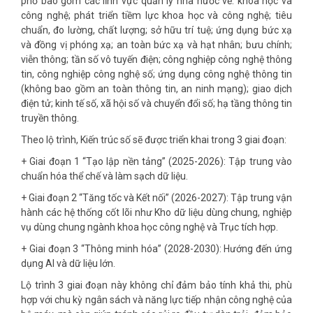
phố bao gồm các lĩnh vực quản lý nhà nước về: khoa học và
công nghệ; phát triển tiềm lực khoa học và công nghệ; tiêu
chuẩn, đo lường, chất lượng; sở hữu trí tuệ; ứng dụng bức xạ
và đồng vị phóng xạ; an toàn bức xạ và hạt nhân; bưu chính;
viễn thông; tần số vô tuyến điện; công nghiệp công nghệ thông
tin, công nghiệp công nghệ số; ứng dụng công nghệ thông tin
(không bao gồm an toàn thông tin, an ninh mạng); giao dịch
điện tử; kinh tế số, xã hội số và chuyển đổi số; hạ tầng thông tin
truyền thông.
Theo lộ trình, Kiến trúc số sẽ được triển khai trong 3 giai đoạn:
+ Giai đoạn 1 “Tạo lập nền tảng” (2025-2026): Tập trung vào
chuẩn hóa thể chế và làm sạch dữ liệu.
+ Giai đoạn 2 “Tăng tốc và Kết nối” (2026-2027): Tập trung vận
hành các hệ thống cốt lõi như Kho dữ liệu dùng chung, nghiệp
vụ dùng chung ngành khoa học công nghệ và Trục tích hợp.
+ Giai đoạn 3 “Thông minh hóa” (2028-2030): Hướng đến ứng
dụng AI và dữ liệu lớn.
Lộ trình 3 giai đoạn này không chỉ đảm bảo tính khả thi, phù
hợp với chu kỳ ngân sách và năng lực tiếp nhận công nghệ của