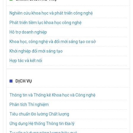
Mời báo giá dịch vụ hậu cần để tổ chức sự kiện tập huấn hoạt
Nghiên cứu khoa học và phát triển công nghệ
động đổi mới sáng tạo cho doanh nghiệp khởi nghiệp sáng tạo,
doanh nghiệp nhỏ và vừa trên địa bàn Thành phố
Phát triển tiềm lực khoa học công nghệ
Hỗ trợ doanh nghiệp
Khoa học, công nghệ và đổi mới sáng tạo cơ sở
Khởi nghiệp đổi mới sáng tạo
Hợp tác và kết nối
DỊCH VỤ
Thông tin và Thống kê Khoa học và Công nghệ
Phân tích Thí nghiệm
Tiêu chuẩn Đo lường Chất lượng
Ứng dụng Hệ thống Thông tin Địa lý
Tư vấn sử dụng năng lượng hiệu quả