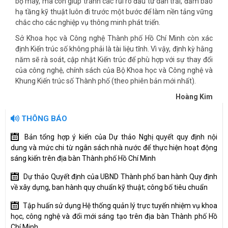
bộ máy, mà còn giúp tránh các rủi ro đầu tư dàn trải, đảm bảo
hạ tầng kỹ thuật luôn đi trước một bước để làm nền tảng vững
chắc cho các nghiệp vụ thông minh phát triển.
Sở Khoa học và Công nghệ Thành phố Hồ Chí Minh còn xác
định Kiến trúc số không phải là tài liệu tĩnh. Vì vậy, định kỳ hằng
năm sẽ rà soát, cập nhật Kiến trúc để phù hợp với sự thay đổi
của công nghệ, chính sách của Bộ Khoa học và Công nghệ và
Khung Kiến trúc số Thành phố (theo phiên bản mới nhất).
Hoàng Kim
THÔNG BÁO
Bản tổng hợp ý kiến của Dự thảo Nghị quyết quy định nội
dung và mức chi từ ngân sách nhà nước để thực hiện hoạt động
sáng kiến trên địa bàn Thành phố Hồ Chí Minh
Dự thảo Quyết định của UBND Thành phố ban hành Quy định
về xây dựng, ban hành quy chuẩn kỹ thuật; công bố tiêu chuẩn
Tập huấn sử dụng Hệ thống quản lý trực tuyến nhiệm vụ khoa
học, công nghệ và đổi mới sáng tạo trên địa bàn Thành phố Hồ
Chí Minh