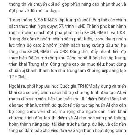
thông tin và chuyển đổi số, góp phần nâng cao nhận thức và
đột phá về đổi mới tư duy;…
Trong tháng 6, Sở KH&CN tập trung rà soát tổng thể các chính
sách thực hiện Nghị quyết 57, trình HĐND Thành phố ban hành
một số chính sách đột phá phát triển KHCN, ĐMST và CĐS.
Trong đó gồm 5 nhóm chính sách phát triển, trọng dụng nhân
lực trình độ cao; 2 nhóm chính sách tăng cường đầu tư, hạ
tầng cho KHCN, ĐMST và CĐS. Đồng thời, đẩy nhanh tiến độ
thực hiện Đề án mở rộng khu Công nghệ thông tin tập trung;
triển khai Trung tâm Công nghệ cao đa mục tiêu; hoạt động
chuẩn bị khánh thành tòa nhà Trung tâm Khởi nghiệp sáng tạo
TP.HCM;…
Ngoài ra, phối hợp Đại học Quốc gia TP.HCM xây dựng và triển
khai các cơ chế, chính sách hỗ trợ chương trình đào tạo AI, vi
mạch cho sinh viên; tiếp tục triển khai thí điểm Đề án tổng thể
đào tạo nhân lực trình độ quốc tế; tiếp tục tập huấn AI cho cán
bộ công chức viên chức, mở rộng cho người dân; triển khai
chương trình đào tạo thí điểm về AI cho học sinh phổ thông;
hoàn thành nâng cấp, tái kiến trúc hạ tầng, dữ liệu và các nền
tảng số đảm bảo cho việc đưa vào vận hành hoạt động chính