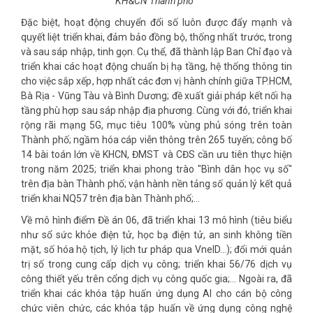
KH&CN Thành phố
Đặc biệt, hoạt động chuyển đổi số luôn được đẩy mạnh và
quyết liệt triển khai, đảm bảo đồng bộ, thống nhất trước, trong
và sau sáp nhập, tinh gọn. Cụ thể, đã thành lập Ban Chỉ đạo và
triển khai các hoạt động chuẩn bị hạ tầng, hệ thống thông tin
cho việc sắp xếp, hợp nhất các đơn vị hành chính giữa TP.HCM,
Bà Rịa - Vũng Tàu và Bình Dương; đề xuất giải pháp kết nối hạ
tầng phù hợp sau sáp nhập địa phương. Cùng với đó, triển khai
rộng rãi mạng 5G, mục tiêu 100% vùng phủ sóng trên toàn
Thành phố; ngầm hóa cáp viễn thông trên 265 tuyến; công bố
14 bài toán lớn về KHCN, ĐMST và CĐS cần ưu tiên thực hiện
trong năm 2025; triển khai phong trào "Bình dân học vụ số"
trên địa bàn Thành phố; vận hành nền tảng số quản lý kết quả
triển khai NQ57 trên địa bàn Thành phố;…
Về mô hình điểm Đề án 06, đã triển khai 13 mô hình (tiêu biểu
như sổ sức khỏe điện tử, học bạ điện tử, an sinh không tiền
mặt, số hóa hộ tịch, lý lịch tư pháp qua VneID…); đổi mới quản
trị số trong cung cấp dịch vụ công; triển khai 56/76 dịch vụ
công thiết yếu trên cổng dịch vụ công quốc gia;… Ngoài ra, đã
triển khai các khóa tập huấn ứng dụng AI cho cán bộ công
chức viên chức, các khóa tập huấn về ứng dụng công nghệ