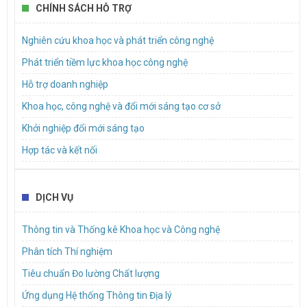
điện tử
CHÍNH SÁCH HỖ TRỢ
Mời báo giá dịch vụ hậu cần để tổ chức sự kiện tập huấn hoạt
Nghiên cứu khoa học và phát triển công nghệ
động đổi mới sáng tạo cho doanh nghiệp khởi nghiệp sáng tạo,
doanh nghiệp nhỏ và vừa trên địa bàn Thành phố
Phát triển tiềm lực khoa học công nghệ
Hỗ trợ doanh nghiệp
Khoa học, công nghệ và đổi mới sáng tạo cơ sở
Khởi nghiệp đổi mới sáng tạo
Hợp tác và kết nối
DỊCH VỤ
Thông tin và Thống kê Khoa học và Công nghệ
Phân tích Thí nghiệm
Tiêu chuẩn Đo lường Chất lượng
Ứng dụng Hệ thống Thông tin Địa lý