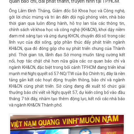
quan báo chí, đài phát thanh, truyền hình tại TP.HCM.
Ông Lâm Đình Thắng, Giám đốc Sở Khoa học và Công nghệ,
gởi lời chúc mừng và tri ân đến đội ngũ phóng viên, nhà báo
thời gian qua luôn đồng hành, hỗ trợ lan tỏa các thông tin,
chính sách về khoa học và công nghệ (KH&CN), khơi dậy niềm
đam mê sáng tạo và ứng dụng KHCN, chuyển đổi số trong các
lĩnh vực của đời sống, góp phần thúc đẩy phát triển ngành
KH&CN, qua đó đóng góp cho sự phát triển chung của Thành
phố. Thời gian tới, lãnh đạo Sở mong muốn tăng cường kết
nối, hợp tác chặt chẽ hơn nữa giữa các cơ quan báo chí và
ngành KH&CN, đặc biệt trong bối cảnh TP.HCM đang triển khai
mạnh mẽ Nghị quyết số 57-NQ/TW của Bộ Chính trị, đây là nền
tảng gắn kết các hoạt động truyền thông, báo chí và ngành
KH&CN cùng phát triển. Sở cũng đang đề xuất tổ chức giải
thưởng báo chí viết về Nghị quyết 57, dự kiến công bố vào đầu
tháng 7 tới đây, nhằm tạo thêm động lực, kết nối các nhà báo
và ngành KH&CN Thành phố.