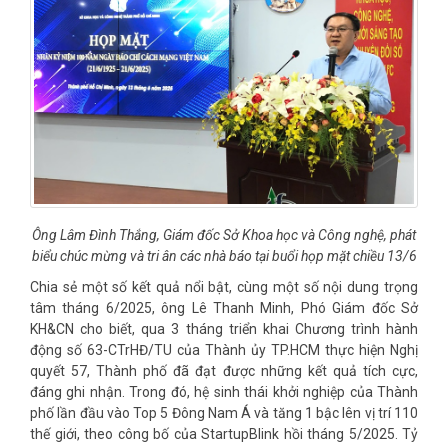
Ông Lâm Đình Thắng, Giám đốc Sở Khoa học và Công nghệ, phát
biểu chúc mừng và tri ân các nhà báo tại buổi họp mặt chiều 13/6
Chia sẻ một số kết quả nổi bật, cùng một số nội dung trọng
tâm tháng 6/2025, ông Lê Thanh Minh, Phó Giám đốc Sở
KH&CN cho biết, qua 3 tháng triển khai Chương trình hành
động số 63-CTrHĐ/TU của Thành ủy TP.HCM thực hiện Nghị
quyết 57, Thành phố đã đạt được những kết quả tích cực,
đáng ghi nhận. Trong đó, hệ sinh thái khởi nghiệp của Thành
phố lần đầu vào Top 5 Đông Nam Á và tăng 1 bậc lên vị trí 110
thế giới, theo công bố của StartupBlink hồi tháng 5/2025. Tỷ