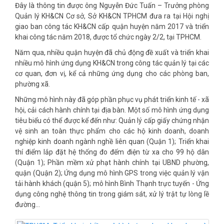
Đây là thông tin được ông Nguyễn Đức Tuấn – Trưởng phòng
Quản lý KH&CN Cơ sở, Sở KH&CN TPHCM đưa ra tại Hội nghị
giao ban công tác KH&CN cấp quận huyện năm 2017 và triển
khai công tác năm 2018, được tổ chức ngày 2/2, tại TPHCM.
Năm qua, nhiều quận huyện đã chủ động đề xuất và triển khai
nhiều mô hình ứng dụng KH&CN trong công tác quản lý tại các
cơ quan, đơn vị, kể cả những ứng dụng cho các phòng ban,
phường xã.
Những mô hình này đã góp phần phục vụ phát triển kinh tế - xã
hội, cải cách hành chính tại địa bàn. Một số mô hình ứng dụng
tiêu biểu có thể được kể đến như: Quản lý cấp giấy chứng nhận
vệ sinh an toàn thực phẩm cho các hộ kinh doanh, doanh
nghiệp kinh doanh ngành nghề liên quan (Quận 1); Triển khai
thí điểm lắp đặt hệ thống đo đếm điện từ xa cho 99 hộ dân
(Quận 1); Phần mềm xử phạt hành chính tại UBND phường,
quận (Quận 2); Ứng dụng mô hình GPS trong việc quản lý vận
tải hành khách (quận 5); mô hình Bình Thạnh trực tuyến - Ứng
dụng công nghệ thông tin trong giám sát, xử lý trật tự lòng lề
đường…