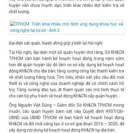
huyện vẫn chưa mạnh dạn triển khai nhiều đợt kiểm tra về
chất lượng.
Đại diện các quận, huyện đóng góp ý kiến tại Hội nghị
Tại Hội nghị, đại diện một số quận huyện cho rằng, Sở KH&CN
TPHCM cần ban hành kế hoạch hoạt động trong năm sớm
hơn để quận huyện lấy đó làm cơ sở xây dựng kế hoạch hoạt
động KH&CN cho địa bàn; tăng cường công tác thanh kiểm tra
về chất lượng hàng hóa; Tìm hiểu, khảo sát yêu cầu đổi mới
thiết bị và công nghệ của doanh nghiệp để có chính sách hỗ
trợ; Tăng cường đào tạo, đi tham quan các mô hình thực tế
cho cán bộ phụ trách về hoạt động KH&CN cấp quận huyện…
Ông Nguyễn Việt Dũng – Giám đốc Sở KH&CN TPHCM mong
muốn, các quận huyện bám sát vào Quyết định 4937/QĐ-
UBND của UBND TPHCM về ban hành kế hoạch hoạt động
KH&CN và đổi mới sáng tạo ở cơ sở giai đoạn 2016 – 2020, để
xây dựng nội dung kế hoạch hoạt động KH&CN tại địa bàn.