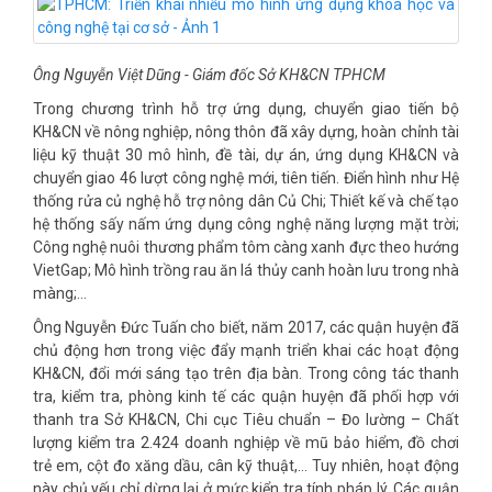
Ông Nguyễn Việt Dũng - Giám đốc Sở KH&CN TPHCM
Trong chương trình hỗ trợ ứng dụng, chuyển giao tiến bộ
KH&CN về nông nghiệp, nông thôn đã xây dựng, hoàn chỉnh tài
liệu kỹ thuật 30 mô hình, đề tài, dự án, ứng dụng KH&CN và
chuyển giao 46 lượt công nghệ mới, tiên tiến. Điển hình như Hệ
thống rửa củ nghệ hỗ trợ nông dân Củ Chi; Thiết kế và chế tạo
hệ thống sấy nấm ứng dụng công nghệ năng lượng mặt trời;
Công nghệ nuôi thương phẩm tôm càng xanh đực theo hướng
VietGap; Mô hình trồng rau ăn lá thủy canh hoàn lưu trong nhà
màng;...
Ông Nguyễn Đức Tuấn cho biết, năm 2017, các quận huyện đã
chủ động hơn trong việc đẩy mạnh triển khai các hoạt động
KH&CN, đổi mới sáng tạo trên địa bàn. Trong công tác thanh
tra, kiểm tra, phòng kinh tế các quận huyện đã phối hợp với
thanh tra Sở KH&CN, Chi cục Tiêu chuẩn – Đo lường – Chất
lượng kiểm tra 2.424 doanh nghiệp về mũ bảo hiểm, đồ chơi
trẻ em, cột đo xăng dầu, cân kỹ thuật,… Tuy nhiên, hoạt động
này chủ yếu chỉ dừng lại ở mức kiển tra tính pháp lý. Các quận