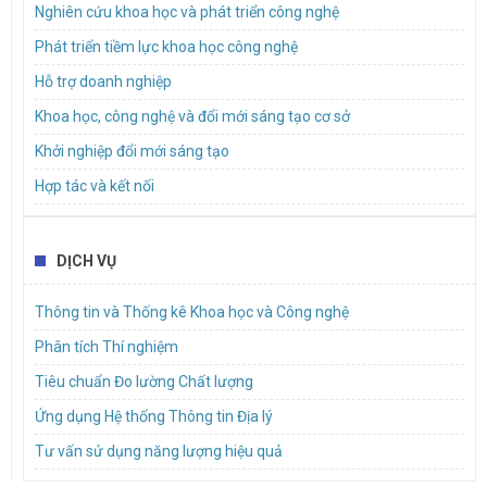
Dự thảo Nghị quyết của Hội đồng nhân dân Thành phố Hồ Chí
Nghiên cứu khoa học và phát triển công nghệ
Minh về chính sách hỗ trợ đối với dự án sản xuất sản phẩm phụ
trợ trực tiếp trong công nghiệp bán dẫn và dự án sản xuất thiết bị
Phát triển tiềm lực khoa học công nghệ
điện tử
Hỗ trợ doanh nghiệp
Khoa học, công nghệ và đổi mới sáng tạo cơ sở
Khởi nghiệp đổi mới sáng tạo
Hợp tác và kết nối
DỊCH VỤ
Thông tin và Thống kê Khoa học và Công nghệ
Phân tích Thí nghiệm
Tiêu chuẩn Đo lường Chất lượng
Ứng dụng Hệ thống Thông tin Địa lý
Tư vấn sử dụng năng lượng hiệu quả