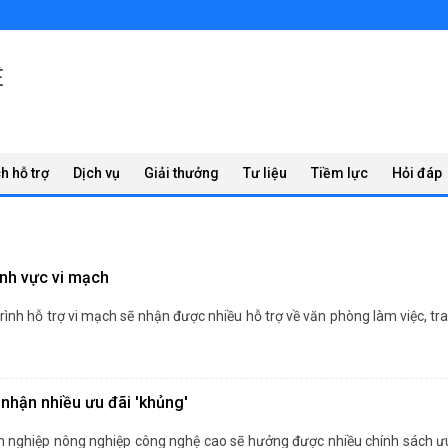
Ệ
h hỗ trợ
Dịch vụ
Giải thưởng
Tư liệu
Tiềm lực
Hỏi đáp
ĩnh vực vi mạch
ình hỗ trợ vi mạch sẽ nhận được nhiều hỗ trợ về văn phòng làm việc, tran
hận nhiều ưu đãi 'khủng'
nghiệp nông nghiệp công nghệ cao sẽ hưởng được nhiều chính sách ưu 