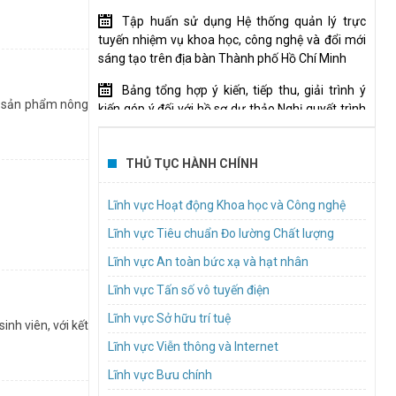
Tập huấn sử dụng Hệ thống quản lý trực
g nghiệp vi mạch
tuyến nhiệm vụ khoa học, công nghệ và đổi mới
sáng tạo trên địa bàn Thành phố Hồ Chí Minh
hức sáng 12/09.
Bảng tổng hợp ý kiến, tiếp thu, giải trình ý
oanh nghiệp nông
a sản phẩm nông
tiếp nhận hồ sơ
kiến góp ý đối với hồ sơ dự thảo Nghị quyết trình
Hội đồng nhân dân hành phố
Mời tham gia thực hiện gói thầu “Tổ chức
ành phố năm 2019
THỦ TỤC HÀNH CHÍNH
đào tạo, bồi dưỡng về quản trị tài chính cho tổ
g tạo, đang sinh
.
chức tham gia Đề án xây dựng cơ chế thúc đẩy
à Trưng, Quận 1,
Lĩnh vực Hoạt động Khoa học và Công nghệ
để hình thành và phát triển Trung tâm nghiên
cứu đạt chuẩn quốc tế”
Lĩnh vực Tiêu chuẩn Đo lường Chất lượng
anh nghiệp nông
Lĩnh vực An toàn bức xạ và hạt nhân
TP.HCM lấy ý kiến dự thảo quy định nội dung
 chương trình
am, cụ thể thuộc
(tháng 6/2018).
và mức chi cho các cuộc thi, hội thi về khoa học,
o từ các nhiệm vụ
Lĩnh vực Tấn số vô tuyến điện
 cấp giấy chứng
công nghệ và đổi mới sáng tạo
để về phục vụ
n mềm (software)
: Hà Thế An.
Lĩnh vực Sở hữu trí tuệ
nh viên, với kết
áng tạo doanh
Mời báo giá dịch vụ hậu cần Tổ chức hội nghị
rong buổi gặp
Lĩnh vực Viễn thông và Internet
kết nối, chia sẻ giải pháp, hướng dẫn đổi mới
sáng tạo trong khu vực công năm 2026
rường. Bởi nhiều
Lĩnh vực Bưu chính
 đặc điểm và nhu
(InnoGov Coffee)
n xuất. Và doanh