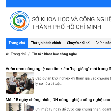
SỞ KHOA HỌC VÀ CÔNG NGH
THÀNH PHỐ HỒ CHÍ MINH
Trang chủ
Thủ tục hành chính
Chuyển đổi số
Chính sác
Trang chủ
Tin tức khoa học công nghệ
Vườn ươm công nghệ cao tìm kiếm 'hạt giống' mới trong l
Các dự án khởi nghiệp khi tham gia vào chương tr
lý, sở hữu trí tuệ…
Mất 18 ngày chứng nhận, DN nông nghiệp công nghệ cao n
Chỉ mất 18 ngày để được cấp chứng nhận, doanh 