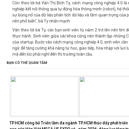
Còn theo lời bà Văn Thị Bích Ty, cách mạng công nghiệp 4.0 là 
nghiệp kết nối thông qua tự động hóa thông minh (robot), hệ thốn
sự bùng nổ của dữ liệu phân tích dữ liệu và tầm quan trọng của ph
nên phổ biến", bà Ty nhấn mạnh.
Vẫn theo lời bà Ty, các bạn sinh viên từ năm 2 trở lên nên tì
thực hành. Sinh viên giữa các khoa cũng nên thành lập những CL
của startup. Bước vào cách mạng công nghiệp 4.0, sinh viên cần tr
ngữ để tăng cường khả năng tự học, giao tiếp, hòa nhập với lực
mà đến lúc phải nghĩ đến thị trường toàn cầu.
BẠN CÓ THỂ QUAN TÂM
TP.HCM công bố Triển lãm đa ngành 
TP.HCM thúc đẩy phát triển k