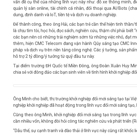
vấn đề cụ thể của những lĩnh vực này như: đỗ xe thông minh, đi
quản lý sàn online, tài chính cá nhân, đối thoại qua AI/Bots (chatb
dung, định danh và IoT, tiền tệ và dịch vụ doanh nghiệp.
Để thành công, theo ông Hải, các bạn trẻ cần thể hiện tinh thần/
là chịu tìm tòi, học hỏi, đọc sách, nghiên cứu, thậm chí phải biết 
các bạn nên có những trải nghiệm sớm từ những việc nhỏ, đạt mụ
thêm, hiện CMC Telecom đang vận hành Qũy sáng tạo CMC Innov
pháp và dịch vụ trên nền tảng công nghệ. Các ý tưởng, sản phẩm k
hỗ trợ 2 tỷ đồng/ý tưởng từ quỹ đầu tư này.
Tại điểm trường ĐH Quốc tế Miền Đông, ông Đoàn Xuân Huy Min
chia sẻ với đông đảo các bạn sinh viên về tình hình khởi nghiệp đ
Ông Minh cho biết, thị trường khởi nghiệp đổi mới sáng tạo tại Vi
nghiệp khởi nghiệp đã hoạt động trong lĩnh vực đổi mới sáng tạo,
Cũng theo ông Minh, khởi nghiệp đổi mới sáng tạo trong lĩnh vực
cần nhiều vốn, không đòi hỏi công tác nghiên cứu và phát triển (R&
"Dẫu thế, sự cạnh tranh và đào thải ở lĩnh vực này cũng rất khốc l