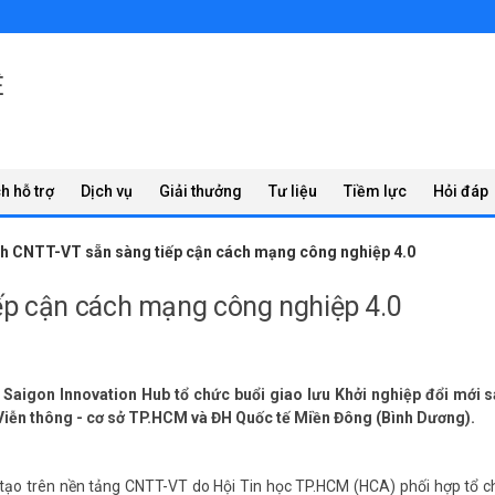
Ệ
h hỗ trợ
Dịch vụ
Giải thưởng
Tư liệu
Tiềm lực
Hỏi đáp
nh CNTT-VT sẵn sàng tiếp cận cách mạng công nghiệp 4.0
ếp cận cách mạng công nghiệp 4.0
 Saigon Innovation Hub tổ chức buổi giao lưu Khởi nghiệp đổi mới s
Viễn thông - cơ sở TP.HCM và ĐH Quốc tế Miền Đông (Bình Dương).
 tạo trên nền tảng CNTT-VT do Hội Tin học TP.HCM (HCA) phối hợp tổ 