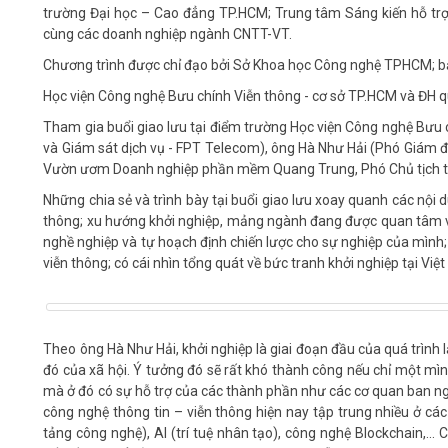
trường Đại học – Cao đẳng TP.HCM; Trung tâm Sáng kiến hỗ trợ
cùng các doanh nghiệp ngành CNTT-VT.
Chương trình được chỉ đạo bởi Sở Khoa học Công nghệ TPHCM; bảo
Học viện Công nghệ Bưu chính Viễn thông - cơ sở TP.HCM và ĐH q
Tham gia buổi giao lưu tại điểm trường Học viện Công nghệ Bưu 
và Giám sát dịch vụ - FPT Telecom), ông Hà Như Hải (Phó Giá
Vườn ươm Doanh nghiệp phần mềm Quang Trung, Phó Chủ tịch thư
Những chia sẻ và trình bày tại buổi giao lưu xoay quanh các nội 
thông; xu hướng khởi nghiệp, mảng ngành đang được quan tâm và
nghề nghiệp và tự hoạch định chiến lược cho sự nghiệp của mình;
viễn thông; có cái nhìn tổng quát về bức tranh khởi nghiệp tại V
Theo ông Hà Như Hải, khởi nghiệp là giai đoạn đầu của quá trình 
đó của xã hội. Ý tưởng đó sẽ rất khó thành công nếu chỉ một mình 
mà ở đó có sự hỗ trợ của các thành phần như các cơ quan ban ng
công nghệ thông tin – viễn thông hiện nay tập trung nhiều ở các
tảng công nghệ), AI (trí tuệ nhân tạo), công nghệ Blockchain,...