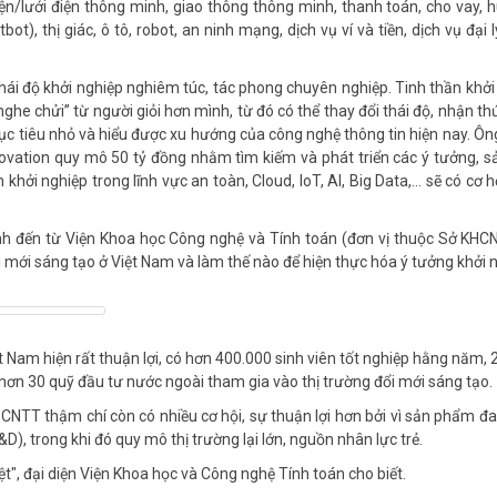
ện/lưới điện thông minh, giao thông thông minh, thanh toán, cho vay, 
ot), thị giác, ô tô, robot, an ninh mạng, dịch vụ ví và tiền, dịch vụ đại l
thái độ khởi nghiệp nghiêm túc, tác phong chuyên nghiệp. Tinh thần khởi
“nghe chửi” từ người giỏi hơn mình, từ đó có thể thay đổi thái độ, nhận th
c tiêu nhỏ và hiểu được xu hướng của công nghệ thông tin hiện nay. Ông
ation quy mô 50 tỷ đồng nhằm tìm kiếm và phát triển các ý tưởng, sả
hởi nghiệp trong lĩnh vực an toàn, Cloud, IoT, AI, Big Data,… sẽ có cơ 
h đến từ Viện Khoa học Công nghệ và Tính toán (đơn vị thuộc Sở KHC
ổi mới sáng tạo ở Việt Nam và làm thế nào để hiện thực hóa ý tưởng khởi 
ệt Nam hiện rất thuận lợi, có hơn 400.000 sinh viên tốt nghiệp hằng năm,
 hơn 30 quỹ đầu tư nước ngoài tham gia vào thị trường đổi mới sáng tạo.
 CNTT thậm chí còn có nhiều cơ hội, sự thuận lợi hơn bởi vì sản phẩm đ
D), trong khi đó quy mô thị trường lại lớn, nguồn nhân lực trẻ.
iệt", đại diện Viện Khoa học và Công nghệ Tính toán cho biết.