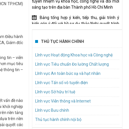
tuyến nhiệm vụ khoa học, công nghệ và đổi mới
KHCN TP.HCM)
sáng tạo trên địa bàn Thành phố Hồ Chí Minh
Bảng tổng hợp ý kiến, tiếp thu, giải trình ý
kiến góp ý đối với hồ sơ dự thảo Nghị quyết trình
Hội đồng nhân dân hành phố
tâm Điều hành
Mời tham gia thực hiện gói thầu “Tổ chức
THỦ TỤC HÀNH CHÍNH
CA, Giám đốc
đào tạo, bồi dưỡng về quản trị tài chính cho tổ
chức tham gia Đề án xây dựng cơ chế thúc đẩy
Lĩnh vực Hoạt động Khoa học và Công nghệ
ng tin – viễn
để hình thành và phát triển Trung tâm nghiên
 hơn mục tiêu
cứu đạt chuẩn quốc tế”
Lĩnh vực Tiêu chuẩn Đo lường Chất lượng
ệ thông tin –
Lĩnh vực An toàn bức xạ và hạt nhân
TP.HCM lấy ý kiến dự thảo quy định nội dung
và mức chi cho các cuộc thi, hội thi về khoa học,
Lĩnh vực Tấn số vô tuyến điện
công nghệ và đổi mới sáng tạo
Lĩnh vực Sở hữu trí tuệ
Mời báo giá dịch vụ hậu cần Tổ chức hội nghị
ết vấn đề nào
Lĩnh vực Viễn thông và Internet
kết nối, chia sẻ giải pháp, hướng dẫn đổi mới
i khởi nghiệp
sáng tạo trong khu vực công năm 2026
Lĩnh vực Bưu chính
trên nền tảng
(InnoGov Coffee)
 dựa trên nền
Thủ tục hành chính nội bộ
iải quyết các
Hướng dẫn tiêu chuẩn người lao động tham