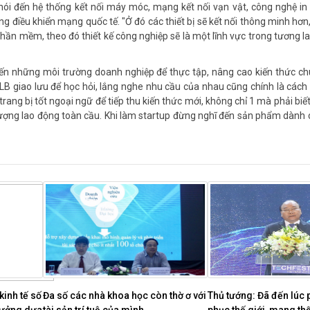
nói đến hệ thống kết nối máy móc, mạng kết nối vạn vật, công nghệ in
g điều khiển mạng quốc tế. "Ở đó các thiết bị sẽ kết nối thông minh hơn,
ần mềm, theo đó thiết kế công nghiệp sẽ là một lĩnh vực trong tương lai 
m đến những môi trường doanh nghiệp để thực tập, nâng cao kiến thức 
B giao lưu để học hỏi, lắng nghe nhu cầu của nhau cũng chính là cách
ang bị tốt ngoại ngữ để tiếp thu kiến thức mới, không chỉ 1 mà phải biết
 lượng lao động toàn cầu. Khi làm startup đừng nghĩ đến sản phẩm dành
inh tế số 
Đa số các nhà khoa học còn thờ ơ với 
Thủ tướng: Đã đến lúc p