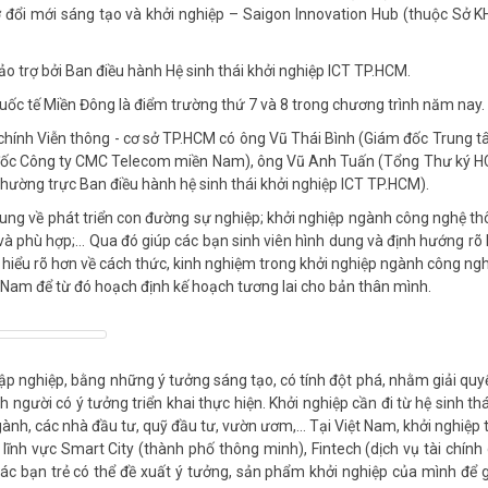
 đổi mới sáng tạo và khởi nghiệp – Saigon Innovation Hub (thuộc Sở 
 trợ bởi Ban điều hành Hệ sinh thái khởi nghiệp ICT TP.HCM.
uốc tế Miền Đông là điểm trường thứ 7 và 8 trong chương trình năm nay.
chính Viễn thông - cơ sở TP.HCM có ông Vũ Thái Bình (Giám đốc Trung 
m đốc Công ty CMC Telecom miền Nam), ông Vũ Anh Tuấn (Tổng Thư ký H
ờng trực Ban điều hành hệ sinh thái khởi nghiệp ICT TP.HCM).
dung về phát triển con đường sự nghiệp; khởi nghiệp ngành công nghệ thô
 phù hợp;… Qua đó giúp các bạn sinh viên hình dung và định hướng rõ
 hiểu rõ hơn về cách thức, kinh nghiệm trong khởi nghiệp ngành công ngh
iệt Nam để từ đó hoạch định kế hoạch tương lai cho bản thân mình.
lập nghiệp, bằng những ý tưởng sáng tạo, có tính đột phá, nhằm giải quy
người có ý tưởng triển khai thực hiện. Khởi nghiệp cần đi từ hệ sinh thá
ành, các nhà đầu tư, quỹ đầu tư, vườn ươm,… Tại Việt Nam, khởi nghiệp 
 lĩnh vực Smart City (thành phố thông minh), Fintech (dịch vụ tài chính
 Các bạn trẻ có thể đề xuất ý tưởng, sản phẩm khởi nghiệp của mình để g