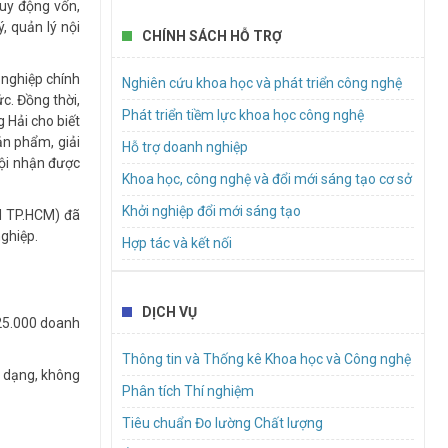
huy động vốn,
gia trực tiếp vào quá trình cung cấp dịch vụ bưu
ý, quản lý nội
chính KT1
CHÍNH SÁCH HỖ TRỢ
Dự thảo Nghị quyết của Hội đồng nhân dân
 nghiệp chính
Nghiên cứu khoa học và phát triển công nghệ
Thành phố Hồ Chí Minh về chính sách hỗ trợ đối
ức. Đồng thời,
với dự án sản xuất sản phẩm phụ trợ trực tiếp
Phát triển tiềm lực khoa học công nghệ
 Hải cho biết
trong công nghiệp bán dẫn và dự án sản xuất
n phẩm, giải
Hỗ trợ doanh nghiệp
thiết bị điện tử
hội nhận được
Khoa học, công nghệ và đổi mới sáng tạo cơ sở
Mời báo giá dịch vụ hậu cần để tổ chức sự
kiện tập huấn hoạt động đổi mới sáng tạo cho
Khởi nghiệp đổi mới sáng tạo
N TP.HCM) đã
doanh nghiệp khởi nghiệp sáng tạo, doanh
nghiệp.
Hợp tác và kết nối
nghiệp nhỏ và vừa trên địa bàn Thành phố
DỊCH VỤ
 25.000 doanh
Thông tin và Thống kê Khoa học và Công nghệ
a dạng, không
Phân tích Thí nghiệm
Tiêu chuẩn Đo lường Chất lượng