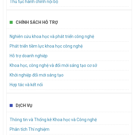
Thủ tục hành chính nội bộ
Dự thảo Nghị quyết của Hội đồng nhân dân Thành phố Hồ Chí
Minh về chính sách hỗ trợ đối với dự án sản xuất sản phẩm phụ
trợ trực tiếp trong công nghiệp bán dẫn và dự án sản xuất thiết bị
điện tử
CHÍNH SÁCH HỖ TRỢ
Mời báo giá dịch vụ hậu cần để tổ chức sự kiện tập huấn hoạt
Nghiên cứu khoa học và phát triển công nghệ
động đổi mới sáng tạo cho doanh nghiệp khởi nghiệp sáng tạo,
doanh nghiệp nhỏ và vừa trên địa bàn Thành phố
Phát triển tiềm lực khoa học công nghệ
Hỗ trợ doanh nghiệp
Khoa học, công nghệ và đổi mới sáng tạo cơ sở
Khởi nghiệp đổi mới sáng tạo
Hợp tác và kết nối
DỊCH VỤ
Thông tin và Thống kê Khoa học và Công nghệ
Phân tích Thí nghiệm