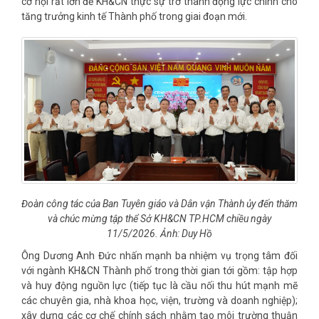
cơ hội rất lớn để KH&CN thực sự trở thành động lực chính cho
tăng trưởng kinh tế Thành phố trong giai đoạn mới.
Đoàn công tác của Ban Tuyên giáo và Dân vận Thành ủy đến thăm
và chúc mừng tập thể Sở KH&CN TP.HCM chiều ngày
11/5/2026. Ảnh: Duy Hồ
Ông Dương Anh Đức nhấn mạnh ba nhiệm vụ trọng tâm đối
với ngành KH&CN Thành phố trong thời gian tới gồm: tập hợp
và huy động nguồn lực (tiếp tục là cầu nối thu hút mạnh mẽ
các chuyên gia, nhà khoa học, viện, trường và doanh nghiệp);
xây dựng các cơ chế chính sách nhằm tạo môi trường thuận