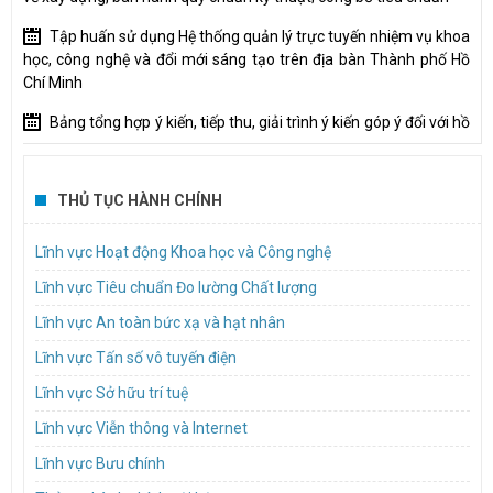
Tập huấn sử dụng Hệ thống quản lý trực tuyến nhiệm vụ khoa
học, công nghệ và đổi mới sáng tạo trên địa bàn Thành phố Hồ
Chí Minh
Bảng tổng hợp ý kiến, tiếp thu, giải trình ý kiến góp ý đối với hồ
sơ dự thảo Nghị quyết trình Hội đồng nhân dân hành phố
Mời tham gia thực hiện gói thầu “Tổ chức đào tạo, bồi dưỡng
THỦ TỤC HÀNH CHÍNH
về quản trị tài chính cho tổ chức tham gia Đề án xây dựng cơ chế
thúc đẩy để hình thành và phát triển Trung tâm nghiên cứu đạt
Lĩnh vực Hoạt động Khoa học và Công nghệ
chuẩn quốc tế”
Lĩnh vực Tiêu chuẩn Đo lường Chất lượng
TP.HCM lấy ý kiến dự thảo quy định nội dung và mức chi cho
các cuộc thi, hội thi về khoa học, công nghệ và đổi mới sáng tạo
Lĩnh vực An toàn bức xạ và hạt nhân
Mời báo giá dịch vụ hậu cần Tổ chức hội nghị kết nối, chia sẻ
Lĩnh vực Tấn số vô tuyến điện
giải pháp, hướng dẫn đổi mới sáng tạo trong khu vực công năm
Lĩnh vực Sở hữu trí tuệ
2026 (InnoGov Coffee)
Lĩnh vực Viễn thông và Internet
Hướng dẫn tiêu chuẩn người lao động tham gia trực tiếp vào
Lĩnh vực Bưu chính
quá trình cung cấp dịch vụ bưu chính KT1