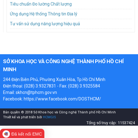
Tiêu chuẩn Đo lường Chất lượng
Ứng dụng Hệ thống Thông tin Địa lý
Tư vấn sử dụng năng lượng hiệu quả
SỞ KHOA HỌC VÀ CÔNG NGHỆ THÀNH PHỐ HỒ CHÍ
MINH
244 Điện Biên Phủ, Phường Xuân Hòa, Tp.Hồ Chí Minh
Điện thoại: (028) 3.9327831 - Fax: (028) 3.9325584
Email: skhcn@tphcm.gov.vn
Facebook:
https://www.facebook.com/DOSTHCM/
Bản quyền © 2018 Sở Khoa học và Công nghệ Thành phố Hồ Chí Minh
Thiết kế và phát triển bởi
HCMGIS
Tổng số truy cập: 11537424
Đã kết nối EMC