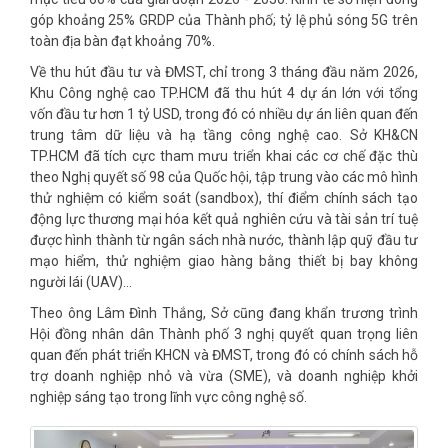
góp khoảng 25% GRDP của Thành phố; tỷ lệ phủ sóng 5G trên
toàn địa bàn đạt khoảng 70%.
Về thu hút đầu tư và ĐMST, chỉ trong 3 tháng đầu năm 2026,
Khu Công nghệ cao TP.HCM đã thu hút 4 dự án lớn với tổng
vốn đầu tư hơn 1 tỷ USD, trong đó có nhiều dự án liên quan đến
trung tâm dữ liệu và hạ tầng công nghệ cao. Sở KH&CN
TP.HCM đã tích cực tham mưu triển khai các cơ chế đặc thù
theo Nghị quyết số 98 của Quốc hội, tập trung vào các mô hình
thử nghiệm có kiểm soát (sandbox), thí điểm chính sách tạo
động lực thương mại hóa kết quả nghiên cứu và tài sản trí tuệ
được hình thành từ ngân sách nhà nước, thành lập quỹ đầu tư
mạo hiểm, thử nghiệm giao hàng bằng thiết bị bay không
người lái (UAV)…
Theo ông Lâm Đình Thắng, Sở cũng đang khẩn trương trình
Hội đồng nhân dân Thành phố 3 nghị quyết quan trọng liên
quan đến phát triển KHCN và ĐMST, trong đó có chính sách hỗ
trợ doanh nghiệp nhỏ và vừa (SME), và doanh nghiệp khởi
nghiệp sáng tạo trong lĩnh vực công nghệ số.