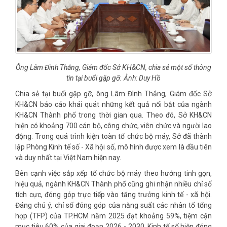
Ông Lâm Đình Thắng, Giám đốc Sở KH&CN, chia sẻ một số thông
tin tại buổi gặp gỡ. Ảnh: Duy Hồ
Chia sẻ tại buổi gặp gỡ, ông Lâm Đình Thắng, Giám đốc Sở
KH&CN báo cáo khái quát những kết quả nổi bật của ngành
KH&CN Thành phố trong thời gian qua. Theo đó, Sở KH&CN
hiện có khoảng 700 cán bộ, công chức, viên chức và người lao
động. Trong quá trình kiện toàn tổ chức bộ máy, Sở đã thành
lập Phòng Kinh tế số - Xã hội số, mô hình được xem là đầu tiên
và duy nhất tại Việt Nam hiện nay.
Bên cạnh việc sắp xếp tổ chức bộ máy theo hướng tinh gọn,
hiệu quả, ngành KH&CN Thành phố cũng ghi nhận nhiều chỉ số
tích cực, đóng góp trực tiếp vào tăng trưởng kinh tế - xã hội.
Đáng chú ý, chỉ số đóng góp của năng suất các nhân tố tổng
hợp (TFP) của TP.HCM năm 2025 đạt khoảng 59%, tiệm cận
mục tiêu 60% của giai đoạn 2026 - 2030. Kinh tế số hiện đóng