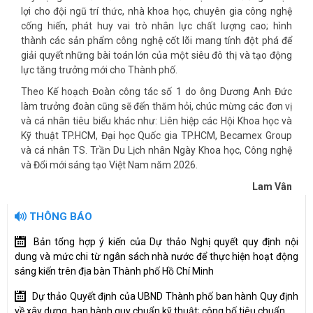
lợi cho đội ngũ trí thức, nhà khoa học, chuyên gia công nghệ
cống hiến, phát huy vai trò nhân lực chất lượng cao; hình
thành các sản phẩm công nghệ cốt lõi mang tính đột phá để
giải quyết những bài toán lớn của một siêu đô thị và tạo động
lực tăng trưởng mới cho Thành phố.
Theo Kế hoạch Đoàn công tác số 1 do ông Dương Anh Đức
làm trưởng đoàn cũng sẽ đến thăm hỏi, chúc mừng các đơn vị
và cá nhân tiêu biểu khác như: Liên hiệp các Hội Khoa học và
Kỹ thuật TP.HCM, Đại học Quốc gia TP.HCM, Becamex Group
và cá nhân TS. Trần Du Lịch nhân Ngày Khoa học, Công nghệ
và Đổi mới sáng tạo Việt Nam năm 2026.
Lam Vân
THÔNG BÁO
Bản tổng hợp ý kiến của Dự thảo Nghị quyết quy định nội
dung và mức chi từ ngân sách nhà nước để thực hiện hoạt động
sáng kiến trên địa bàn Thành phố Hồ Chí Minh
Dự thảo Quyết định của UBND Thành phố ban hành Quy định
về xây dựng, ban hành quy chuẩn kỹ thuật; công bố tiêu chuẩn