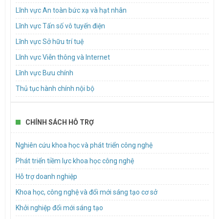
giao nhiệm vụ, đặt hàng hoặc đấu thầu cung cấp dịch vụ đào tạo,
Lĩnh vực An toàn bức xạ và hạt nhân
bồi dưỡng nguồn nhân lực chất lượng cao trên địa bàn Thành
Lĩnh vực Tấn số vô tuyến điện
phố Hồ Chí Minh
Lĩnh vực Sở hữu trí tuệ
TP.HCM lấy ý kiến dự thảo quy định nội dung và mức chi cho
các cuộc thi, hội thi về khoa học, công nghệ và đổi mới sáng tạo
Lĩnh vực Viễn thông và Internet
Lĩnh vực Bưu chính
Mời báo giá dịch vụ hậu cần Tổ chức hội nghị kết nối, chia sẻ
giải pháp, hướng dẫn đổi mới sáng tạo trong khu vực công năm
Thủ tục hành chính nội bộ
2026 (InnoGov Coffee)
Hướng dẫn tiêu chuẩn người lao động tham gia trực tiếp vào
quá trình cung cấp dịch vụ bưu chính KT1
CHÍNH SÁCH HỖ TRỢ
Dự thảo Nghị quyết của Hội đồng nhân dân Thành phố Hồ Chí
Nghiên cứu khoa học và phát triển công nghệ
Minh về chính sách hỗ trợ đối với dự án sản xuất sản phẩm phụ
trợ trực tiếp trong công nghiệp bán dẫn và dự án sản xuất thiết bị
Phát triển tiềm lực khoa học công nghệ
điện tử
Hỗ trợ doanh nghiệp
Khoa học, công nghệ và đổi mới sáng tạo cơ sở
Khởi nghiệp đổi mới sáng tạo