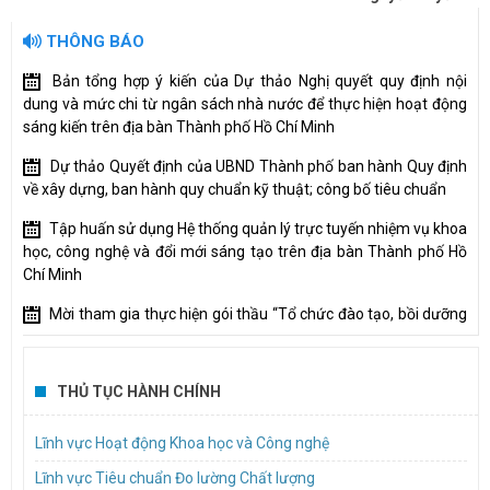
THÔNG BÁO
Bản tổng hợp ý kiến của Dự thảo Nghị quyết quy định nội
dung và mức chi từ ngân sách nhà nước để thực hiện hoạt động
sáng kiến trên địa bàn Thành phố Hồ Chí Minh
Dự thảo Quyết định của UBND Thành phố ban hành Quy định
về xây dựng, ban hành quy chuẩn kỹ thuật; công bố tiêu chuẩn
Tập huấn sử dụng Hệ thống quản lý trực tuyến nhiệm vụ khoa
học, công nghệ và đổi mới sáng tạo trên địa bàn Thành phố Hồ
Chí Minh
Mời tham gia thực hiện gói thầu “Tổ chức đào tạo, bồi dưỡng
về quản trị tài chính cho tổ chức tham gia Đề án xây dựng cơ chế
thúc đẩy để hình thành và phát triển Trung tâm nghiên cứu đạt
chuẩn quốc tế”
THỦ TỤC HÀNH CHÍNH
Bảng tổng hợp ý kiến, tiếp thu, giải trình ý kiến góp ý đối với hồ
Lĩnh vực Hoạt động Khoa học và Công nghệ
sơ dự thảo Nghị quyết trình Hội đồng nhân dân hành phố
Lĩnh vực Tiêu chuẩn Đo lường Chất lượng
góp ý hồ sơ dự thảo Nghị quyết quy định cơ chế, chính sách