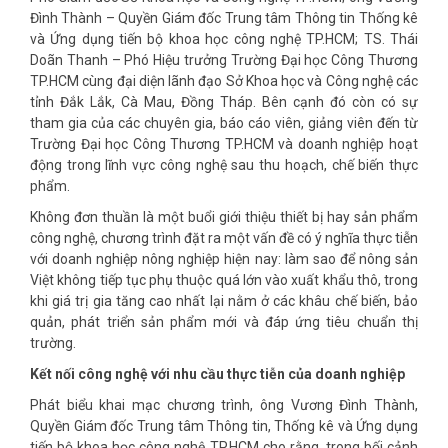
Đình Thành – Quyền Giám đốc Trung tâm Thông tin Thống kê
và Ứng dụng tiến bộ khoa học công nghệ TP.HCM; TS. Thái
Doãn Thanh – Phó Hiệu trưởng Trường Đại học Công Thương
TP.HCM cùng đại diện lãnh đạo Sở Khoa học và Công nghệ các
tỉnh Đắk Lắk, Cà Mau, Đồng Tháp. Bên cạnh đó còn có sự
tham gia của các chuyên gia, báo cáo viên, giảng viên đến từ
Trường Đại học Công Thương TP.HCM và doanh nghiệp hoạt
động trong lĩnh vực công nghệ sau thu hoạch, chế biến thực
phẩm.
Không đơn thuần là một buổi giới thiệu thiết bị hay sản phẩm
công nghệ, chương trình đặt ra một vấn đề có ý nghĩa thực tiễn
với doanh nghiệp nông nghiệp hiện nay: làm sao để nông sản
Việt không tiếp tục phụ thuộc quá lớn vào xuất khẩu thô, trong
khi giá trị gia tăng cao nhất lại nằm ở các khâu chế biến, bảo
quản, phát triển sản phẩm mới và đáp ứng tiêu chuẩn thị
trường.
Kết nối công nghệ với nhu cầu thực tiễn của doanh nghiệp
Phát biểu khai mạc chương trình, ông Vương Đình Thành,
Quyền Giám đốc Trung tâm Thông tin, Thống kê và Ứng dụng
tiến bộ khoa học công nghệ TP.HCM cho rằng, trong bối cảnh