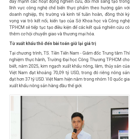
đẩy mạnh các hoạt động nghiên cứu, đổi mới sáng tạo trong
lĩnh vực công nghệ chế biến thực phẩm theo hướng gắn với
doanh nghiệp, thị trường và kinh tế tuần hoàn, đồng thời kỳ
vọng vai trò kết nối, kiến tạo của Sở Khoa học và Công nghệ
TP.HCM sẽ tiếp tục tạo điều kiện để các kết quả nghiên cứu có
thêm cơ hội chuyển giao và thương mại hóa.
Từ xuất khẩu thô đến bài toán giữ lại giá trị
Tại chương trình, TS. Tiền Tiến Nam - Giám đốc Trung tâm Thí
nghiệm thực hành, Trường Đại học Công Thương TP.HCM cho
biết, năm 2025, kim ngạch xuất khẩu nông, lâm, thủy sản của
Việt Nam đạt khoảng 70,09 tỷ USD, trong đó riêng nông sản
đạt hơn 37 tỷ USD. Việt Nam hiện nằm trong nhóm 10 quốc gia
xuất khẩu nông sản hàng đầu thế giới.