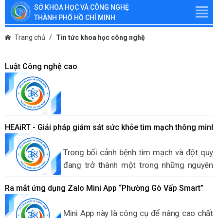
SỞ KHOA HỌC VÀ CÔNG NGHỆ
THÀNH PHỐ HỒ CHÍ MINH
Trang chủ
Tin tức khoa học công nghệ
Luật Công nghệ cao
HEAiRT - Giải pháp giám sát sức khỏe tim mạch thông minh
Trong bối cảnh bệnh tim mạch và đột quỵ
đang trở thành một trong những nguyên
nhân gây tử vong hàng đầu tại Việt Nam
Ra mắt ứng dụng Zalo Mini App “Phường Gò Vấp Smart”
và nhiều quốc gia trên thế giới, việc ứng
dụng công nghệ để theo dõi sức khỏe từ
Mini App này là công cụ để nâng cao chất
xa và phát hiện sớm nguy cơ được xem là